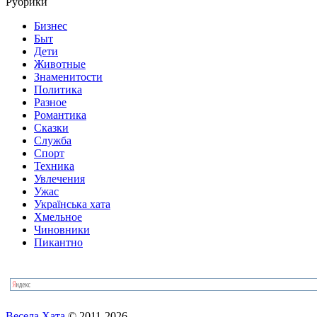
Рубрики
Бизнес
Быт
Дети
Животные
Знаменитости
Политика
Разное
Романтика
Сказки
Служба
Спорт
Техника
Увлечения
Ужас
Українська хата
Хмельное
Чиновники
Пикантно
Весела Хата
© 2011-2026