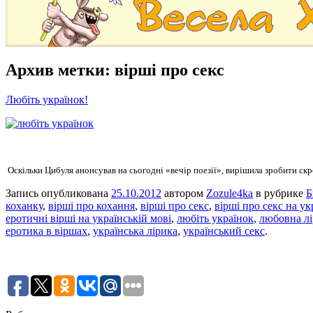
Архив метки:
вірші про секс
Любіть українок!
Оскільки Цибуля анонсував на сьогодні «вечір поезії»,
вирішила зробити скр
Запись опубликована
25.10.2012
автором
Zozule4ka
в рубрике
Б
коханку
,
вірші про кохання
,
вірші про секс
,
вірші про секс на ук
еротичні вірші на українській мові
,
любіть українок
,
любовна л
еротика в віршах
,
українська лірика
,
український секс
.