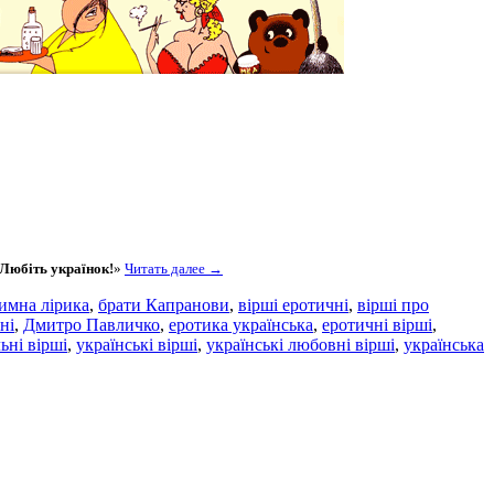
Любіть українок!
»
Читать далее →
тимна лірика
,
брати Капранови
,
вірші еротичні
,
вірші про
ні
,
Дмитро Павличко
,
еротика українська
,
еротичні вірші
,
ьні вірші
,
українські вірші
,
українські любовні вірші
,
українська