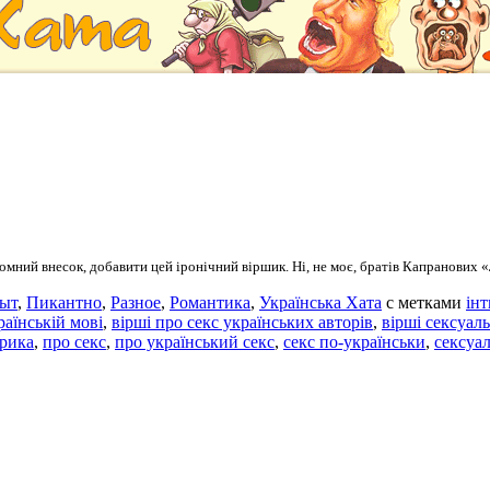
омний внесок, добавити цей іронічний віршик. Ні, не моє, братів Капранових «
ыт
,
Пикантно
,
Разное
,
Романтика
,
Українська Хата
с метками
ін
раїнській мові
,
вірші про секс українських авторів
,
вірші сексуаль
ірика
,
про секс
,
про український секс
,
секс по-українськи
,
сексуал