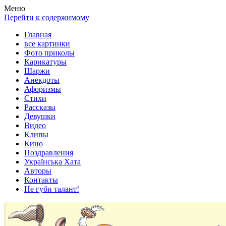
Весела хата — прикольные картинки, смешные истории, клипы
Покажем всем ваши фото приколы, карикатуры, шаржи, стихи, 
Меню
Перейти к содержимому
Главная
все картинки
Фото приколы
Карикатуры
Шаржи
Анекдоты
Афоризмы
Стихи
Рассказы
Девушки
Видео
Клипы
Кино
Поздравления
Українська Хата
Авторы
Контакты
Не губи талант!