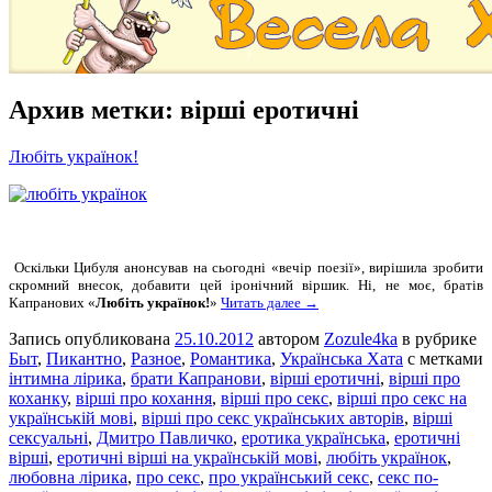
Архив метки:
вірші еротичні
Любіть українок!
Оскільки Цибуля анонсував на сьогодні «вечір поезії»,
вирішила зробити
скромний внесок, добавити цей іронічний віршик. Ні, не моє, братів
Капранових «
Любіть українок!
»
Читать далее →
Запись опубликована
25.10.2012
автором
Zozule4ka
в рубрике
Быт
,
Пикантно
,
Разное
,
Романтика
,
Українська Хата
с метками
інтимна лірика
,
брати Капранови
,
вірші еротичні
,
вірші про
коханку
,
вірші про кохання
,
вірші про секс
,
вірші про секс на
українській мові
,
вірші про секс українських авторів
,
вірші
сексуальні
,
Дмитро Павличко
,
еротика українська
,
еротичні
вірші
,
еротичні вірші на українській мові
,
любіть українок
,
любовна лірика
,
про секс
,
про український секс
,
секс по-