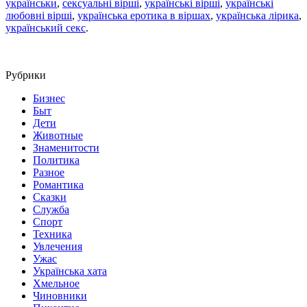
українськи
,
сексуальні вірші
,
українські вірші
,
українські
любовні вірші
,
українська еротика в віршах
,
українська лірика
,
український секс
.
Рубрики
Бизнес
Быт
Дети
Животные
Знаменитости
Политика
Разное
Романтика
Сказки
Служба
Спорт
Техника
Увлечения
Ужас
Українська хата
Хмельное
Чиновники