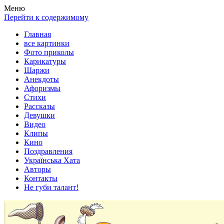
Весела хата — прикольные картинки, смешные истории,
Покажем всем ваши фото приколы, карикатуры, шаржи, стихи,
Меню
клипы!
рассказы, видео и песни!
Перейти к содержимому
Главная
все картинки
Фото приколы
Карикатуры
Шаржи
Анекдоты
Афоризмы
Стихи
Рассказы
Девушки
Видео
Клипы
Кино
Поздравления
Українська Хата
Авторы
Контакты
Не губи талант!