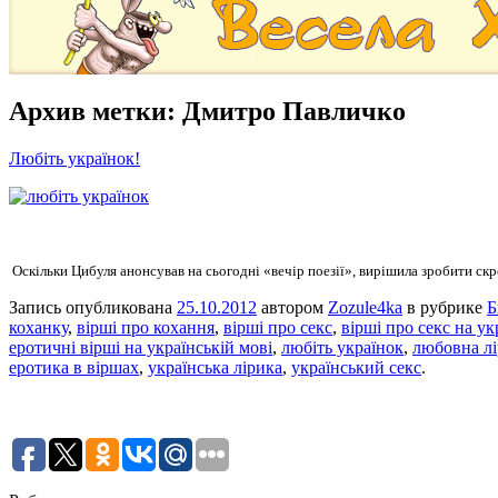
Архив метки:
Дмитро Павличко
Любіть українок!
Оскільки Цибуля анонсував на сьогодні «вечір поезії»,
вирішила зробити скр
Запись опубликована
25.10.2012
автором
Zozule4ka
в рубрике
Б
коханку
,
вірші про кохання
,
вірші про секс
,
вірші про секс на ук
еротичні вірші на українській мові
,
любіть українок
,
любовна л
еротика в віршах
,
українська лірика
,
український секс
.