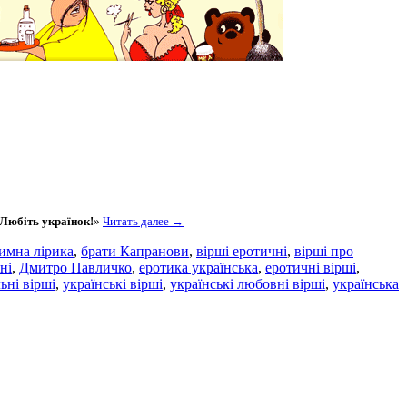
Любіть українок!
»
Читать далее →
тимна лірика
,
брати Капранови
,
вірші еротичні
,
вірші про
ні
,
Дмитро Павличко
,
еротика українська
,
еротичні вірші
,
ьні вірші
,
українські вірші
,
українські любовні вірші
,
українська