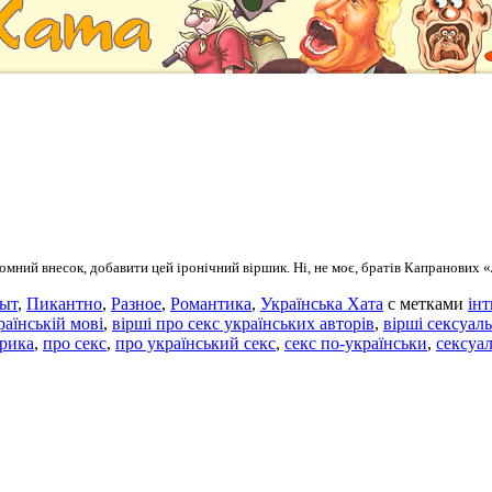
омний внесок, добавити цей іронічний віршик. Ні, не моє, братів Капранових «
ыт
,
Пикантно
,
Разное
,
Романтика
,
Українська Хата
с метками
ін
раїнській мові
,
вірші про секс українських авторів
,
вірші сексуаль
ірика
,
про секс
,
про український секс
,
секс по-українськи
,
сексуал