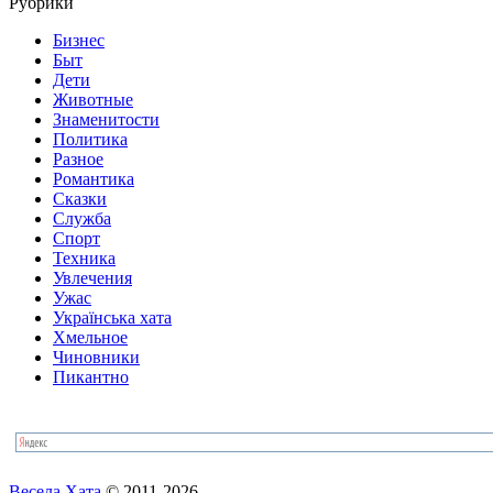
Рубрики
Бизнес
Быт
Дети
Животные
Знаменитости
Политика
Разное
Романтика
Сказки
Служба
Спорт
Техника
Увлечения
Ужас
Українська хата
Хмельное
Чиновники
Пикантно
Весела Хата
© 2011-2026