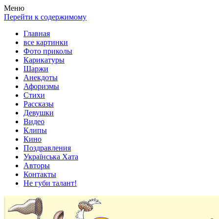
Весела хата — прикольные картинки, смешные истории, клипы
Покажем всем ваши фото приколы, карикатуры, шаржи, стихи, 
Меню
Перейти к содержимому
Главная
все картинки
Фото приколы
Карикатуры
Шаржи
Анекдоты
Афоризмы
Стихи
Рассказы
Девушки
Видео
Клипы
Кино
Поздравления
Українська Хата
Авторы
Контакты
Не губи талант!