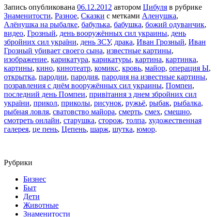
Запись опубликована
06.12.2012
автором
Цибуля
в рубрике
Знаменитости
,
Разное
,
Сказки
с метками
Аленушка
,
Алёнушка на рыбалке
,
бабулька
,
бабушка
,
божий одуванчик
,
видео
,
Грозный
,
день вооружённых сил украины
,
день
збройних сил україни
,
день ЗСУ
,
драка
,
Иван Грозный
,
Иван
Грозный убивает своего сына
,
известные картины
,
изображение
,
карикатура
,
карикатуры
,
картина
,
картинка
,
картины
,
кино
,
кинотеатр
,
комикс
,
кровь
,
майор
,
операция Ы
,
открытка
,
пародии
,
пародия
,
пародия на известные картины
,
позравления с днём вооружённых сил украины
,
Помпеи
,
последний день Помпеи
,
привітання з днем збройних сил
україни
,
прикол
,
приколы
,
рисунок
,
ружьё
,
рыбак
,
рыбалка
,
рыбная ловля
,
сватовство майора
,
смерть
,
смех
,
смешно
,
смотреть онлайн
,
старушка
,
сторож
,
толпа
,
художественная
галерея
,
це пень
,
Цепень
,
шарж
,
шутка
,
юмор
.
Рубрики
Бизнес
Быт
Дети
Животные
Знаменитости