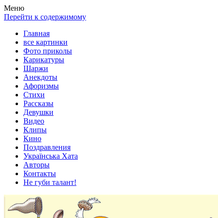
Весела хата — прикольные картинки, смешные истории,
Покажем всем ваши фото приколы, карикатуры, шаржи, стихи,
Меню
клипы!
рассказы, видео и песни!
Перейти к содержимому
Главная
все картинки
Фото приколы
Карикатуры
Шаржи
Анекдоты
Афоризмы
Стихи
Рассказы
Девушки
Видео
Клипы
Кино
Поздравления
Українська Хата
Авторы
Контакты
Не губи талант!