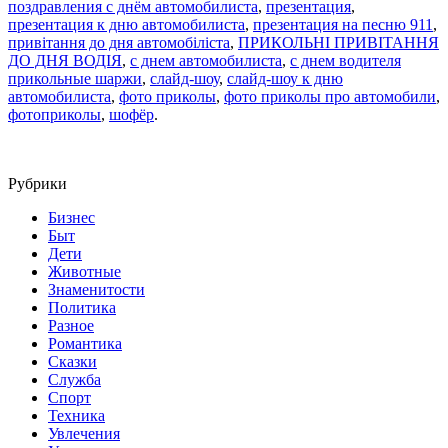
поздравления с днём автомобилиста
,
презентация
,
презентация к дню автомобилиста
,
презентация на песню 911
,
привітання до дня автомобіліста
,
ПРИКОЛЬНІ ПРИВІТАННЯ
ДО ДНЯ ВОДІЯ
,
с днем автомобилиста
,
с днем водителя
прикольные шаржи
,
слайд-шоу
,
слайд-шоу к дню
автомобилиста
,
фото приколы
,
фото приколы про автомобили
,
фотоприколы
,
шофёр
.
Рубрики
Бизнес
Быт
Дети
Животные
Знаменитости
Политика
Разное
Романтика
Сказки
Служба
Спорт
Техника
Увлечения