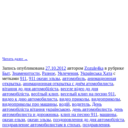
Читать далее →
Запись опубликована
27.10.2012
автором
Zozule4ka
в рубрике
Быт
,
Знаменитости
,
Разное
,
Увлечения
,
Українська Хата
с
метками
911
,
911 океан эльзы
,
автомобиль
,
анимационная
открытка
,
анимационная открытка с днём атомобилиста
,
вітання до дня автомобіліста
,
веселе відео до дня
автомобіліста
,
весёлый клип
,
веселый клип на песню 911
,
видео к дню автомобилиста
,
видео приколы
,
видеоприколы
,
видеоприколы про машины
,
водій
,
водитель
,
День
автомобіліста вітання українською
,
день автомобилиста
,
день
автомобилиста и дорожника
,
клип на песню 911
,
машины
,
океан ельзи
,
океан эльзы
,
поздоровлення до дня автомобіліста
,
поздравление автомобилистам в стихах
,
поздравления
,