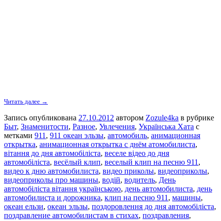
Читать далее →
Запись опубликована
27.10.2012
автором
Zozule4ka
в рубрике
Быт
,
Знаменитости
,
Разное
,
Увлечения
,
Українська Хата
с
метками
911
,
911 океан эльзы
,
автомобиль
,
анимационная
открытка
,
анимационная открытка с днём атомобилиста
,
вітання до дня автомобіліста
,
веселе відео до дня
автомобіліста
,
весёлый клип
,
веселый клип на песню 911
,
видео к дню автомобилиста
,
видео приколы
,
видеоприколы
,
видеоприколы про машины
,
водій
,
водитель
,
День
автомобіліста вітання українською
,
день автомобилиста
,
день
автомобилиста и дорожника
,
клип на песню 911
,
машины
,
океан ельзи
,
океан эльзы
,
поздоровлення до дня автомобіліста
,
поздравление автомобилистам в стихах
,
поздравления
,