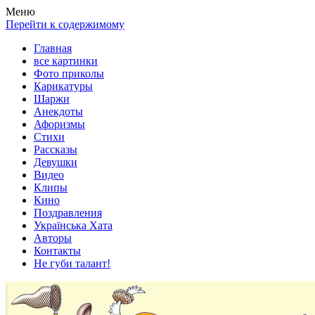
Весела хата — прикольные картинки, смешные истории,
Покажем всем ваши фото приколы, карикатуры, шаржи, стихи,
Меню
клипы!
рассказы, видео и песни!
Перейти к содержимому
Главная
все картинки
Фото приколы
Карикатуры
Шаржи
Анекдоты
Афоризмы
Стихи
Рассказы
Девушки
Видео
Клипы
Кино
Поздравления
Українська Хата
Авторы
Контакты
Не губи талант!