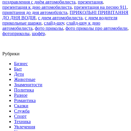
поздравления с днём автомобилиста
,
презентация
,
презентация к дню автомобилиста
,
презентация на песню 911
,
привітання до дня автомобіліста
,
ПРИКОЛЬНІ ПРИВІТАННЯ
ДО ДНЯ ВОДІЯ
,
с днем автомобилиста
,
с днем водителя
прикольные шаржи
,
слайд-шоу
,
слайд-шоу к дню
автомобилиста
,
фото приколы
,
фото приколы про автомобили
,
фотоприколы
,
шофёр
.
Рубрики
Бизнес
Быт
Дети
Животные
Знаменитости
Политика
Разное
Романтика
Сказки
Служба
Спорт
Техника
Увлечения