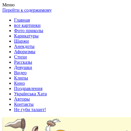
Весела хата — прикольные картинки, смешные истории,
Покажем всем ваши фото приколы, карикатуры, шаржи, стихи,
Меню
клипы!
рассказы, видео и песни!
Перейти к содержимому
Главная
все картинки
Фото приколы
Карикатуры
Шаржи
Анекдоты
Афоризмы
Стихи
Рассказы
Девушки
Видео
Клипы
Кино
Поздравления
Українська Хата
Авторы
Контакты
Не губи талант!