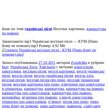
Інше по темі
українські пісні
Веселые картинки,
карикатуры
на пьяниц
Завантажити mp3 Українські весільні пісні — КУМ (Пиво
йому не поможе).mp3 Размер: 4.92 Мб
Запись опубликована
27.10.2011
автором
Zozule4ka
в рубрике
Быт
,
Українська Хата
,
Хмельное
с метками
алкоголизм
,
алкоголики
,
весільна пісня
,
веселі картинки
,
веселі українські
пісні
,
весела пісня
,
весела українська пісня
,
весела хата
,
веселая песня
,
веселая песня про пиво
,
веселая украинская
песня
,
веселые картинки про пиво
,
изречение про алкоголика
в открытках
,
карикатура
,
карикатуры
,
карикатуры на пьяниц
,
карикатуры про алкоголиков
,
карикатуры про пьяниц
,
коломийка
,
мультики про пьяниц
,
о вреде алкоголизма
,
открытки про алкоголиков
,
п`яниці
,
песня про пиво
,
пиво
,
пиво йому не поможе
,
пиво картинки
,
пьяницы
,
слайд-шоу
,