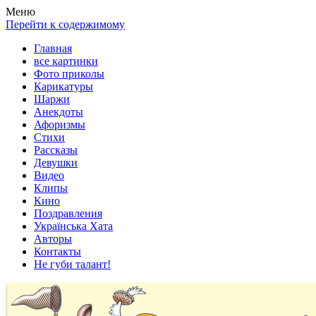
Весела хата — прикольные картинки, смешные истории,
Покажем всем ваши фото приколы, карикатуры, шаржи, стихи,
Меню
клипы!
рассказы, видео и песни!
Перейти к содержимому
Главная
все картинки
Фото приколы
Карикатуры
Шаржи
Анекдоты
Афоризмы
Стихи
Рассказы
Девушки
Видео
Клипы
Кино
Поздравления
Українська Хата
Авторы
Контакты
Не губи талант!