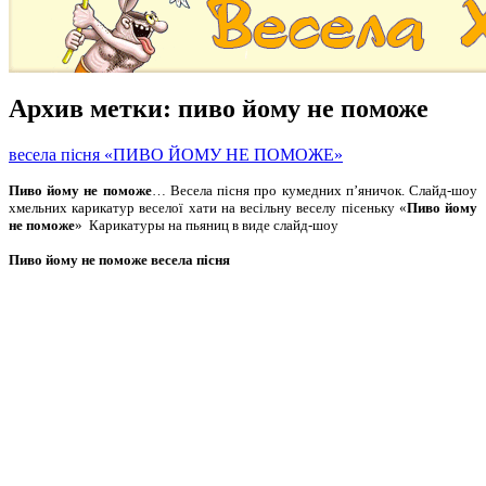
Архив метки:
пиво йому не поможе
весела пісня «ПИВО ЙОМУ НЕ ПОМОЖЕ»
Пиво йому не поможе
… Весела пісня про кумедних п’яничок. Слайд-шоу
хмельних карикатур веселої хати на весільну веселу пісеньку «
Пиво йому
не поможе
» Карикатуры на пьяниц в виде слайд-шоу
Пиво йому не поможе весела пісня