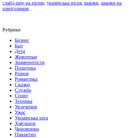
слайд-шоу на пісню
,
українська пісня
,
шаржи
,
шаржи на
алкоголиков
.
Рубрики
Бизнес
Быт
Дети
Животные
Знаменитости
Политика
Разное
Романтика
Сказки
Служба
Спорт
Техника
Увлечения
Ужас
Українська хата
Хмельное
Чиновники
Пикантно