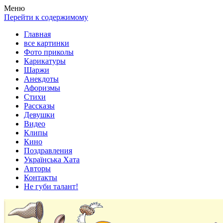
Весела хата — прикольные картинки, смешные истории,
Покажем всем ваши фото приколы, карикатуры, шаржи, стихи,
Меню
клипы!
рассказы, видео и песни!
Перейти к содержимому
Главная
все картинки
Фото приколы
Карикатуры
Шаржи
Анекдоты
Афоризмы
Стихи
Рассказы
Девушки
Видео
Клипы
Кино
Поздравления
Українська Хата
Авторы
Контакты
Не губи талант!