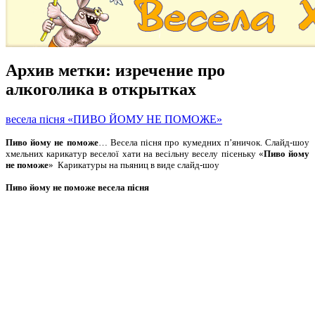
Архив метки:
изречение про
алкоголика в открытках
весела пісня «ПИВО ЙОМУ НЕ ПОМОЖЕ»
Пиво йому не поможе
… Весела пісня про кумедних п’яничок. Слайд-шоу
хмельних карикатур веселої хати на весільну веселу пісеньку «
Пиво йому
не поможе
» Карикатуры на пьяниц в виде слайд-шоу
Пиво йому не поможе весела пісня