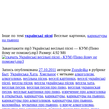
Інше по темі
українські пісні
Веселые картинки,
карикатуры
на пьяниц
Завантажити mp3 Українські весільні пісні — КУМ (Пиво
йому не поможе).mp3 Размер: 4.92 Мб
Запись опубликована
27.10.2011
автором
Zozule4ka
в рубрике
Быт
,
Українська Хата
,
Хмельное
с метками
алкоголизм
,
алкоголики
,
весільна пісня
,
веселі картинки
,
веселі українські
пісні
,
весела пісня
,
весела українська пісня
,
весела хата
,
веселая песня
,
веселая песня про пиво
,
веселая украинская
песня
,
веселые картинки про пиво
,
изречение про алкоголика
в открытках
,
карикатура
,
карикатуры
,
карикатуры на пьяниц
,
карикатуры про алкоголиков
,
карикатуры про пьяниц
,
коломийка
,
мультики про пьяниц
,
о вреде алкоголизма
,