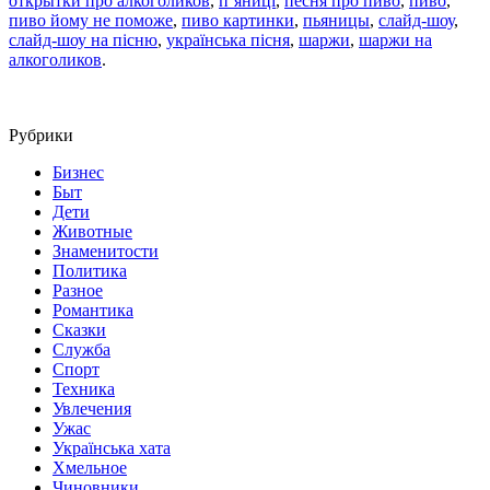
открытки про алкоголиков
,
п`яниці
,
песня про пиво
,
пиво
,
пиво йому не поможе
,
пиво картинки
,
пьяницы
,
слайд-шоу
,
слайд-шоу на пісню
,
українська пісня
,
шаржи
,
шаржи на
алкоголиков
.
Рубрики
Бизнес
Быт
Дети
Животные
Знаменитости
Политика
Разное
Романтика
Сказки
Служба
Спорт
Техника
Увлечения
Ужас
Українська хата
Хмельное
Чиновники