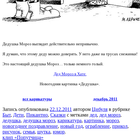
Дедушка Мороз выглядит действительно непривычно.
Я думаю, что этому деду можно доверять. У него даже на трусах снежинки!
Это настоящий дедушка Мороз… только немного голый.
Дед Мороз в Хате.
Новогодняя картинка «Дедушка».
все карикатуры
декабрь 2011
Запись опубликована
22.12.2011
автором
Цибуля
в рубрике
Быт
,
Дети
,
Пикантно
,
Сказки
с метками
дед
,
дед мороз
,
дедушка
,
дедушка мороз
,
карикатура
,
картинка
,
мороз
,
новогоднее поздравление
,
новый год
,
ограбление
,
прикол
,
рисунок
,
семья
,
шутка
,
юмор
.
клип «Попутчица»