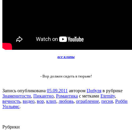
все клипы
- Вор должен сидеть в тюрьме!
Запись опубликована
05.09.2011
автором
Цибуля
в рубрике
Знаменитости
,
Пикантно
,
Романтика
с метками
Eternity
,
вечность
,
видео
,
вор
,
клип
,
любовь
,
ограбление
,
песня
,
Робби
Уильямс
.
Рубрики