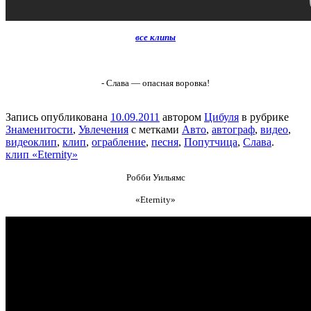
все клипы
- Слава — опасная воровка!
Запись опубликована
10.09.2011
автором
Цибуля
в рубрике
Знаменитости
,
Увлечения
с метками
Авто
,
автограф
,
видео
,
видеоклип
,
клип
,
ограбление
,
песня
,
Попутчица
,
Слава
.
клип «Eternity»
Робби Уильямс
«Eternity»