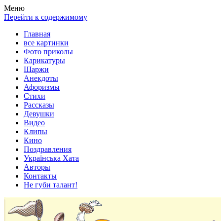
Весела хата — прикольные картинки, смешные истории,
Покажем всем ваши фото приколы, карикатуры, шаржи, стихи,
Меню
клипы!
рассказы, видео и песни!
Перейти к содержимому
Главная
все картинки
Фото приколы
Карикатуры
Шаржи
Анекдоты
Афоризмы
Стихи
Рассказы
Девушки
Видео
Клипы
Кино
Поздравления
Українська Хата
Авторы
Контакты
Не губи талант!