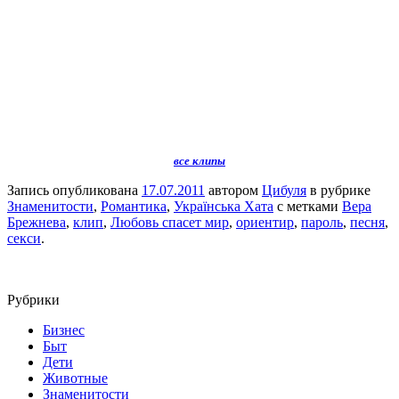
все клипы
Запись опубликована
17.07.2011
автором
Цибуля
в рубрике
Знаменитости
,
Романтика
,
Українська Хата
с метками
Вера
Брежнева
,
клип
,
Любовь спасет мир
,
ориентир
,
пароль
,
песня
,
секси
.
Рубрики
Бизнес
Быт
Дети
Животные
Знаменитости