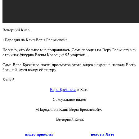
Вечерний Киев.
«Пародия на Клип Веры Брежневой».
Не знаю, что больше мне понравилось. Сама пародия на Веру Брежневу или
отличная фигурка Елены Кравец из 95 квартала…
Сама Вера Брежнева после просмотра этого видео искренне назвала Елену
богиней, имея ввиду её фигуру.
Браво!
Вера Брежнева
в Хате.
Сексуальное видео
«Пародия на Клип Веры Брежневой».
Вечерний Киев.
видео приколы
новое в Хате