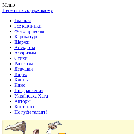
Весела хата — прикольные картинки, смешные истории,
Покажем всем ваши фото приколы, карикатуры, шаржи, стихи,
Меню
клипы!
рассказы, видео и песни!
Перейти к содержимому
Главная
все картинки
Фото приколы
Карикатуры
Шаржи
Анекдоты
Афоризмы
Стихи
Рассказы
Девушки
Видео
Клипы
Кино
Поздравления
Українська Хата
Авторы
Контакты
Не губи талант!