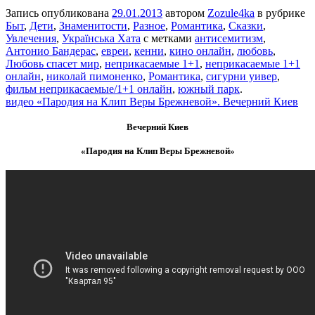
Запись опубликована
29.01.2013
автором
Zozule4ka
в рубрике
Быт
,
Дети
,
Знаменитости
,
Разное
,
Романтика
,
Сказки
,
Увлечения
,
Українська Хата
с метками
антисемитизм
,
Антонио Бандерас
,
евреи
,
кенни
,
кино онлайн
,
любовь
,
Любовь спасет мир
,
неприкасаемые 1+1
,
неприкасаемые 1+1
онлайн
,
николай пимоненко
,
Романтика
,
сигурни уивер
,
фильм неприкасаемые/1+1 онлайн
,
южный парк
.
видео «Пародия на Клип Веры Брежневой». Вечерний Киев
Вечерний Киев
«Пародия на Клип Веры Брежневой»