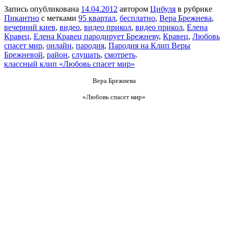
Запись опубликована
14.04.2012
автором
Цибуля
в рубрике
Пикантно
с метками
95 квартал
,
бесплатно
,
Вера Брежнева
,
вечерний киев
,
видео
,
видео прикол
,
видео прикол
,
Елена
Кравец
,
Елена Кравец пародирует Брежневу
,
Кравец
,
Любовь
спасет мир
,
онлайн
,
пародия
,
Пародия на Клип Веры
Брежневой
,
район
,
слушать
,
смотреть
.
классный клип «Любовь спасет мир»
Вера Брежнева
«Любовь спасет мир»