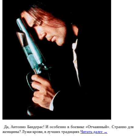
Да, Антонио Бандерас! И особенно в боевике «Отчаянный». Странно для
женщины? Лужи крови, в лучших традициях
Читать далее →