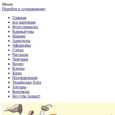
Весела хата — прикольные картинки, смешные истории,
Покажем всем ваши фото приколы, карикатуры, шаржи, стихи,
Меню
клипы!
рассказы, видео и песни!
Перейти к содержимому
Главная
все картинки
Фото приколы
Карикатуры
Шаржи
Анекдоты
Афоризмы
Стихи
Рассказы
Девушки
Видео
Клипы
Кино
Поздравления
Українська Хата
Авторы
Контакты
Не губи талант!