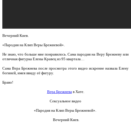
Вечерний Киев.
«Пародия на Клип Веры Брежневой».
Не знаю, что больше мне понравилось. Сама пародия на Веру Брежневу или
отличная фигурка Елены Кравец из 95 квартала…
Сама Вера Брежнева после просмотра этого видео искренне назвала Елену
богиней, имея ввиду её фигуру.
Браво!
Вера Брежнева
в Хате.
Сексуальное видео
«Пародия на Клип Веры Брежневой».
Вечерний Киев.