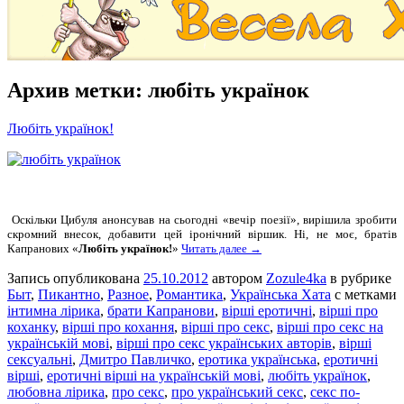
Архив метки:
любіть українок
Любіть українок!
Оскільки Цибуля анонсував на сьогодні «вечір поезії»,
вирішила зробити
скромний внесок, добавити цей іронічний віршик. Ні, не моє, братів
Капранових «
Любіть українок!
»
Читать далее →
Запись опубликована
25.10.2012
автором
Zozule4ka
в рубрике
Быт
,
Пикантно
,
Разное
,
Романтика
,
Українська Хата
с метками
інтимна лірика
,
брати Капранови
,
вірші еротичні
,
вірші про
коханку
,
вірші про кохання
,
вірші про секс
,
вірші про секс на
українській мові
,
вірші про секс українських авторів
,
вірші
сексуальні
,
Дмитро Павличко
,
еротика українська
,
еротичні
вірші
,
еротичні вірші на українській мові
,
любіть українок
,
любовна лірика
,
про секс
,
про український секс
,
секс по-