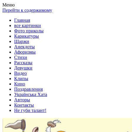
Весела хата — прикольные картинки, смешные истории,
Покажем всем ваши фото приколы, карикатуры, шаржи, стихи,
Меню
клипы!
рассказы, видео и песни!
Перейти к содержимому
Главная
все картинки
Фото приколы
Карикатуры
Шаржи
Анекдоты
Афоризмы
Стихи
Рассказы
Девушки
Видео
Клипы
Кино
Поздравления
Українська Хата
Авторы
Контакты
Не губи талант!