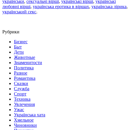
українськи
,
сексуальні вірші
,
українські вірші
,
українські
любовні вірші
,
українська еротика в віршах
,
українська лірика
,
український секс
.
Рубрики
Бизнес
Быт
Дети
Животные
Знаменитости
Политика
Разное
Романтика
Сказки
Служба
Спорт
Техника
Увлечения
Ужас
Українська хата
Хмельное
Чиновники