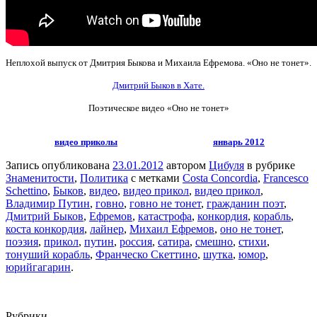
Неплохой выпуск от Дмитрия Быкова и Михаила Ефремова. «Оно не тонет».
Дмитрий Быков в Хате.
Поэтическое видео
«Оно не тонет»
видео приколы
январь 2012
Запись опубликована
23.01.2012
автором
Цибуля
в рубрике
Знаменитости
,
Политика
с метками
Costa Concordia
,
Francesco
Schettino
,
Быков
,
видео
,
видео прикол
,
видео прикол
,
Владимир Путин
,
говно
,
говно не тонет
,
гражданин поэт
,
Дмитрий Быков
,
Ефремов
,
катастрофа
,
конкордия
,
корабль
,
коста конкордия
,
лайнер
,
Михаил Ефремов
,
оно не тонет
,
поэзия
,
прикол
,
путин
,
россия
,
сатира
,
смешно
,
стихи
,
тонуший корабль
,
Франческо Скеттино
,
шутка
,
юмор
,
юрийгагарин
.
Рубрики