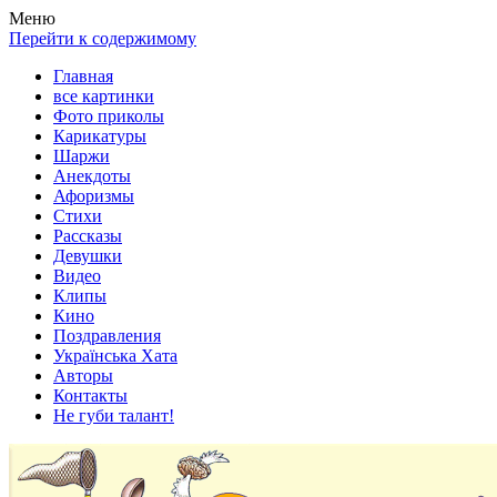
Весела хата — прикольные картинки, смешные истории,
Покажем всем ваши фото приколы, карикатуры, шаржи, стихи,
Меню
клипы!
рассказы, видео и песни!
Перейти к содержимому
Главная
все картинки
Фото приколы
Карикатуры
Шаржи
Анекдоты
Афоризмы
Стихи
Рассказы
Девушки
Видео
Клипы
Кино
Поздравления
Українська Хата
Авторы
Контакты
Не губи талант!