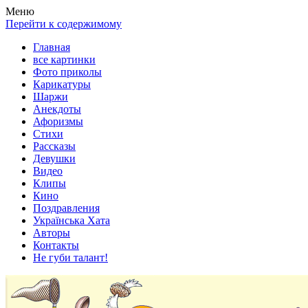
Весела хата — прикольные картинки, смешные истории,
Покажем всем ваши фото приколы, карикатуры, шаржи, стихи,
Меню
клипы!
рассказы, видео и песни!
Перейти к содержимому
Главная
все картинки
Фото приколы
Карикатуры
Шаржи
Анекдоты
Афоризмы
Стихи
Рассказы
Девушки
Видео
Клипы
Кино
Поздравления
Українська Хата
Авторы
Контакты
Не губи талант!