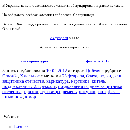
В Украине, конечно же, многие элементы обмундирования давно не такие.
Но всё-равно, весёлая компания собралась.
Сослуживцы…
Весела Хата поддерживает тост и поздравления с Днём защитника
Отечества!
23 февраля
в Хате.
Армейская карикатура «Тост».
все карикатуры
февраль 2012
Запись опубликована
19.02.2012
автором
Цибуля
в рубрике
Служба
,
Хмельное
с метками
23 февраля
,
бляха
,
водка
,
день
защитника отечества
,
карикатура
,
картинка
,
китель
,
поздравления с 23 февраля
,
поздравления с днём защитника
отечества
,
прикол
,
пуговицы
,
ремень
,
рисунок
,
тост
,
фляга
,
штык нож
,
юмор
.
Рубрики
Бизнес