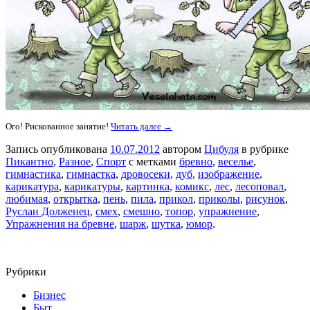
Ого! Рискованное занятие!
Читать далее →
Запись опубликована
10.07.2012
автором
Цибуля
в рубрике
Пикантно
,
Разное
,
Спорт
с метками
бревно
,
веселье
,
гимнастика
,
гимнастка
,
дровосеки
,
дуб
,
изображение
,
карикатура
,
карикатуры
,
картинка
,
комикс
,
лес
,
лесоповал
,
любимая
,
открытка
,
пень
,
пила
,
прикол
,
приколы
,
рисунок
,
Руслан Долженец
,
смех
,
смешно
,
топор
,
упражнение
,
Упражнения на бревне
,
шарж
,
шутка
,
юмор
.
Рубрики
Бизнес
Быт