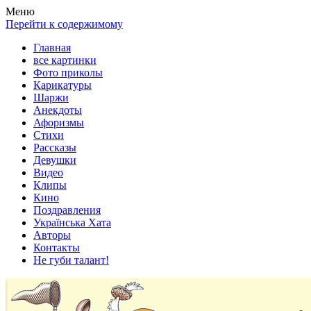
Весела хата — прикольные картинки, смешные истории,
Покажем всем ваши фото приколы, карикатуры, шаржи, стихи,
Меню
клипы!
рассказы, видео и песни!
Перейти к содержимому
Главная
все картинки
Фото приколы
Карикатуры
Шаржи
Анекдоты
Афоризмы
Стихи
Рассказы
Девушки
Видео
Клипы
Кино
Поздравления
Українська Хата
Авторы
Контакты
Не губи талант!