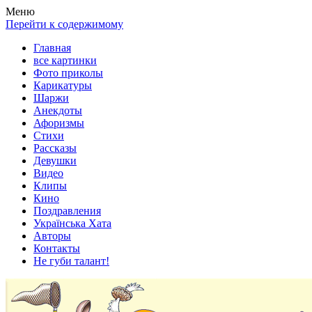
Весела хата — прикольные картинки, смешные истории,
Покажем всем ваши фото приколы, карикатуры, шаржи, стихи,
Меню
клипы!
рассказы, видео и песни!
Перейти к содержимому
Главная
все картинки
Фото приколы
Карикатуры
Шаржи
Анекдоты
Афоризмы
Стихи
Рассказы
Девушки
Видео
Клипы
Кино
Поздравления
Українська Хата
Авторы
Контакты
Не губи талант!