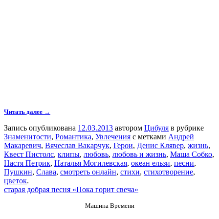
Читать далее →
Запись опубликована
12.03.2013
автором
Цибуля
в рубрике
Знаменитости
,
Романтика
,
Увлечения
с метками
Андрей
Макаревич
,
Вячеслав Вакарчук
,
Герои
,
Денис Клявер
,
жизнь
,
Квест Пистолс
,
клипы
,
любовь
,
любовь и жизнь
,
Маша Собко
,
Настя Петрик
,
Наталья Могилевская
,
океан ельзи
,
песни
,
Пушкин
,
Слава
,
смотреть онлайн
,
стихи
,
стихотворение
,
цветок
.
старая добрая песня «Пока горит свеча»
Машина Времени