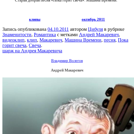
Старая добрая песня «Пока горит свеча». Машина Времени.
клипы
октябрь 2011
Запись опубликована
04.10.2011
автором
Цибуля
в рубрике
Знаменитости
,
Романтика
с метками
Андрей Макаревич
,
видеоклип
,
клип
,
Макаревич
,
Машина Времени
,
песня
,
Пока
горит свеча
,
Свеча
.
шарж на Андрея Макаревича
Владимир Волегов
Андрей Макаревич