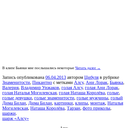
В клипе Бьянки мне послышались некоторые
Читать далее →
Запись опубликована
06.04.2013
автором
Цибуля
в рубрике
Знаменитости
,
Пикантно
с метками
Алсу
,
Ани Лорак
,
Бьянка
,
Валерия
,
Владимир Унжаков
,
голая Алсу
,
голая Ани Лорак
,
голая Наталья Могилевская
,
голая Наташа Королёва
,
голые
,
голые девушки
,
голые знаменитости
,
голые мужчины
,
голый
Дима Билан
,
Дима Билан
,
картинки
,
клипы
,
монтаж
,
Наталья
Могилевская
,
Наташа Королёва
,
Тарзан
,
фото приколы
,
шаржи
.
шарж «Алсу»
Алсу