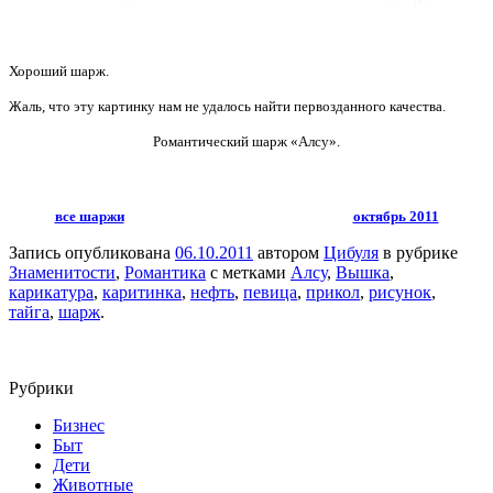
Хороший шарж.
Жаль, что эту картинку нам не удалось найти первозданного качества.
Романтический шарж «Алсу».
все шаржи
октябрь 2011
Запись опубликована
06.10.2011
автором
Цибуля
в рубрике
Знаменитости
,
Романтика
с метками
Алсу
,
Вышка
,
карикатура
,
каритинка
,
нефть
,
певица
,
прикол
,
рисунок
,
тайга
,
шарж
.
Рубрики
Бизнес
Быт
Дети
Животные