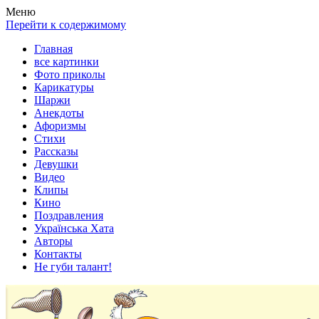
Весела хата — прикольные картинки, смешные истории,
Покажем всем ваши фото приколы, карикатуры, шаржи, стихи,
Меню
клипы!
рассказы, видео и песни!
Перейти к содержимому
Главная
все картинки
Фото приколы
Карикатуры
Шаржи
Анекдоты
Афоризмы
Стихи
Рассказы
Девушки
Видео
Клипы
Кино
Поздравления
Українська Хата
Авторы
Контакты
Не губи талант!