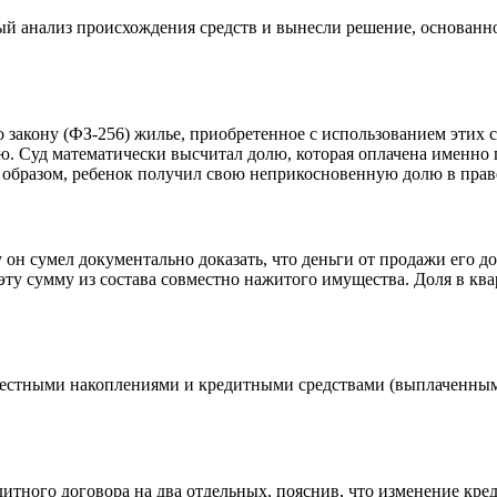
ый анализ происхождения средств и вынесли решение, основанно
о закону (ФЗ-256) жилье, приобретенное с использованием этих
. Суд математически высчитал долю, которая оплачена именно го
им образом, ребенок получил свою неприкосновенную долю в прав
он сумел документально доказать, что деньги от продажи его д
 эту сумму из состава совместно нажитого имущества. Доля в кв
овместными накоплениями и кредитными средствами (выплаченны
едитного договора на два отдельных, пояснив, что изменение кре