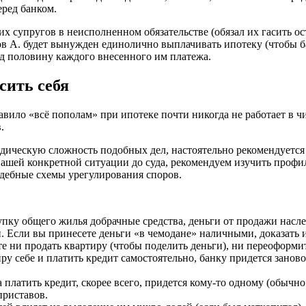
ред банком.
х супругов в неисполненном обязательстве (обязал их гасить о
нов А. будет вынужден единолично выплачивать ипотеку (чтобы б
уд половину каждого внесенного им платежа.
сить себя
равило «всё пополам» при ипотеке почти никогда не работает в
.
ическую сложность подобных дел, настоятельно рекомендуется 
в вашей конкретной ситуации до суда, рекомендуем изучить про
удебные схемы урегулирования споров.
пку общего жилья добрачные средства, деньги от продажи насл
 Если вы принесете деньги «в чемодане» наличными, доказать и
те ни продать квартиру (чтобы поделить деньги), ни переоформит
иру себе и платить кредит самостоятельно, банку придется занов
а платить кредит, скорее всего, придется кому-то одному (обычно 
приставов.