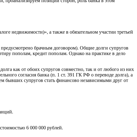
и, проанализируем позиции сторон, роль банка в этом
логе недвижимости)», а также в обязательном участии третьей
е предусмотрено брачным договором). Общие долги супругов
ртиру пополам, кредит пополам. Однако на практике в дело
долга как от обоих супругов совместно, так и от любого из них
льного согласия банка (п. 1 ст. 391 ГК РФ о переводе долга), а
нием бывших супругов стать финансово независимыми друг от
анций.
стоимостью 6 000 000 рублей.