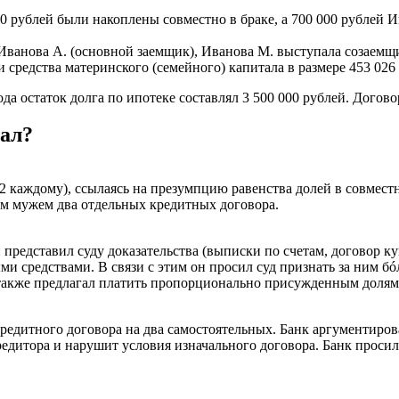
00 рублей были накоплены совместно в браке, а 700 000 рублей 
Иванова А. (основной заемщик), Иванова М. выступала созаемщ
и средства материнского (семейного) капитала в размере 453 02
да остаток долга по ипотеке составлял 3 500 000 рублей. Договор
вал?
1/2 каждому), ссылаясь на презумпцию равенства долей в совмес
им мужем два отдельных кредитных договора.
н представил суду доказательства (выписки по счетам, договор 
и средствами. В связи с этим он просил суд признать за ним б
также предлагал платить пропорционально присужденным долям
редитного договора на два самостоятельных. Банк аргументирова
редитора и нарушит условия изначального договора. Банк проси