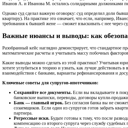
Иванов А. и Иванова М. остались солидарными должниками пе
Однако суд сделал важную оговорку: суд определил доли бывши
квартиру). На практике это означает, что если, например, Ива
требования к бывшей жене — сможет взыскивать с нее через с
Важные нюансы и выводы: как обезопа
Разобранный кейс наглядно демонстрирует, что стандартное п
математические расчеты и учитывать массу побочных факторов
Какие выводы можно сделать из этой практики? Учитывая юрид
хотите углубиться в теорию и узнать, как лучше действовать 
взаимодействия с банками, варианты рефинансирования и дос
Ключевые советы для супругов-ипотечников:
Сохраняйте все документы.
Если вы вкладываете в поку
банковские выписки, переводы, договоры купли-продажи.
Банк — главный игрок.
Без согласия банка вы не сможе
созаемщиков. Если один из супругов готов забрать кварт
партнера.
Регрессные иски.
Будьте готовы к тому, что после развод
компенсацию со второго супруга через службу судебных 