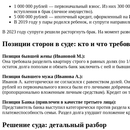
1 000 000 рублей — первоначальный взнос. Из них 300 0
вступления в брак (личное имущество).
5 000 000 рублей — ипотечный кредит, оформленный на 
В 2019 году у пары родился ребенок, и супруги направил
В 2023 году супруги решили расторгнуть брак. На момент разво
Позиции сторон в суде: кто и что требо
Позиция бывшей жены (Ивановой М.):
Она требовала разделить квартиру строго в равных долях (по 
остаток долга пополам и обязать банк заключить с ней и бывш
Позиция бывшего мужа (Иванова А.):
Иванов А. категорически не согласился с равенством долей. О
рублей из первоначального взноса были его личными добрачным
(пропорционально вложенным личным средствам). Кредит он 
Позиция Банка (привлечен в качестве третьего лица):
Представитель банка выступил категорически против раздела к
платежеспособность семьи. Раздел долга ухудшит положение к
Решение суда: детальный разбор