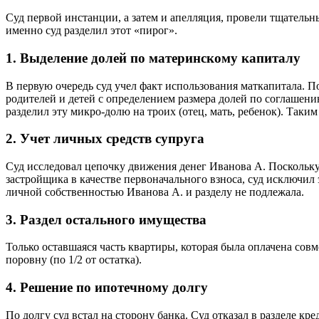
Суд первой инстанции, а затем и апелляция, провели тщательн
именно суд разделил этот «пирог».
1. Выделение долей по материнскому капиталу
В первую очередь суд учел факт использования маткапитала. П
родителей и детей с определением размера долей по соглашению
разделил эту микро-долю на троих (отец, мать, ребенок). Так
2. Учет личных средств супруга
Суд исследовал цепочку движения денег Иванова А. Поскольку 
застройщика в качестве первоначального взноса, суд исключил
личной собственностью Иванова А. и разделу не подлежала.
3. Раздел остального имущества
Только оставшаяся часть квартиры, которая была оплачена с
поровну (по 1/2 от остатка).
4. Решение по ипотечному долгу
По долгу суд встал на сторону банка. Суд отказал в разделе кр