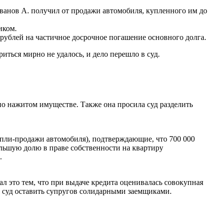
Иванов А. получил от продажи автомобиля, купленного им до
иком.
6 рублей на частичное досрочное погашение основного долга.
иться мирно не удалось, и дело перешло в суд.
тно нажитом имуществе. Также она просила суд разделить
купли-продажи автомобиля), подтверждающие, что 700 000
óльшую долю в праве собственности на квартиру
.
л это тем, что при выдаче кредита оценивалась совокупная
л суд оставить супругов солидарными заемщиками.