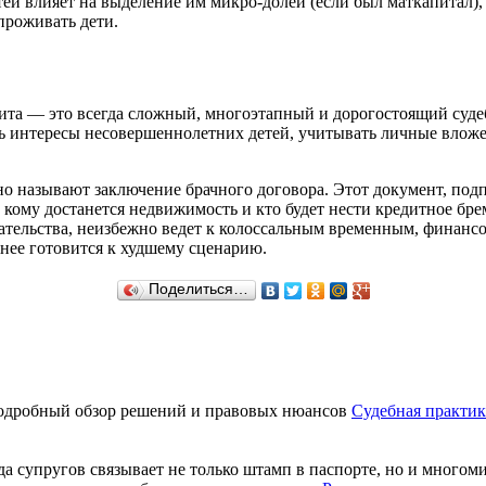
й влияет на выделение им микро-долей (если был маткапитал), 
проживать дети.
ита — это всегда сложный, многоэтапный и дорогостоящий суде
 интересы несовершеннолетних детей, учитывать личные вложен
 называют заключение брачного договора. Этот документ, подп
 кому достанется недвижимость и кто будет нести кредитное бре
рательства, неизбежно ведет к колоссальным временным, финан
ранее готовится к худшему сценарию.
Поделиться…
Судебная практик
да супругов связывает не только штамп в паспорте, но и многом