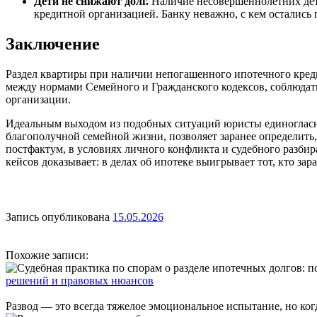
Дети не снижают долг.
Наличие несовершеннолетних дете
кредитной организацией. Банку неважно, с кем остались 
Заключение
Раздел квартиры при наличии непогашенного ипотечного кред
между нормами Семейного и Гражданского кодексов, соблюдать
организации.
Идеальным выходом из подобных ситуаций юристы единогласно
благополучной семейной жизни, позволяет заранее определить,
постфактум, в условиях личного конфликта и судебного разби
кейсов доказывает: в делах об ипотеке выигрывает тот, кто за
Запись опубликована
15.05.2026
Похожие записи:
решений и правовых нюансов
Развод — это всегда тяжелое эмоциональное испытание, но ког