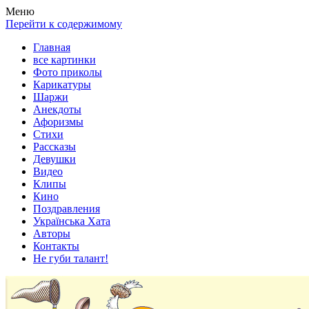
Весела хата — прикольные картинки, смешные истории, клипы
Покажем всем ваши фото приколы, карикатуры, шаржи, стихи, 
Меню
Перейти к содержимому
Главная
все картинки
Фото приколы
Карикатуры
Шаржи
Анекдоты
Афоризмы
Стихи
Рассказы
Девушки
Видео
Клипы
Кино
Поздравления
Українська Хата
Авторы
Контакты
Не губи талант!