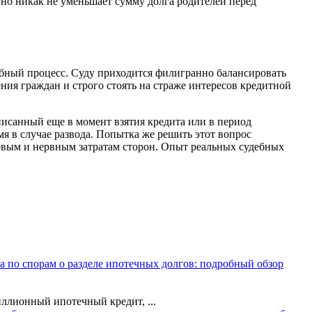
но никак не уменьшает сумму долга родителей перед
бный процесс. Суду приходится филигранно балансировать
ия граждан и строго стоять на страже интересов кредитной
исанный еще в момент взятия кредита или в период
мя в случае развода. Попытка же решить этот вопрос
совым и нервным затратам сторон. Опыт реальных судебных
а по спорам о разделе ипотечных долгов: подробный обзор
иллионный ипотечный кредит, ...