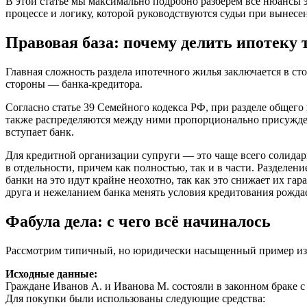
В этой статье мы максимально подробно разберем все нюансы э
процессе и логику, которой руководствуются судьи при вынесе
Правовая база: почему делить ипотеку 
Главная сложность раздела ипотечного жилья заключается в ст
стороны — банка-кредитора.
Согласно статье 39 Семейного кодекса РФ, при разделе общег
также распределяются между ними пропорционально присужденны
вступает банк.
Для кредитной организации супруги — это чаще всего солидарны
в отдельности, причем как полностью, так и в части. Разделени
банки на это идут крайне неохотно, так как это снижает их г
друга и нежеланием банка менять условия кредитования рожда
Фабула дела: с чего всё начиналось
Рассмотрим типичный, но юридически насыщенный пример из 
Исходные данные:
Граждане Иванов А. и Иванова М. состояли в законном браке с
Для покупки были использованы следующие средства: