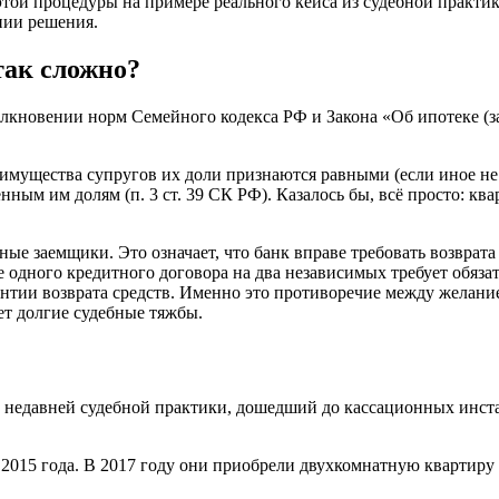
той процедуры на примере реального кейса из судебной практик
нии решения.
так сложно?
олкновении норм Семейного кодекса РФ и Закона «Об ипотеке (за
о имущества супругов их доли признаются равными (если иное н
м им долям (п. 3 ст. 39 СК РФ). Казалось бы, всё просто: ква
е заемщики. Это означает, что банк вправе требовать возврата 
е одного кредитного договора на два независимых требует обязате
арантии возврата средств. Именно это противоречие между жела
ет долгие судебные тяжбы.
недавней судебной практики, дошедший до кассационных инст
 2015 года. В 2017 году они приобрели двухкомнатную квартиру 