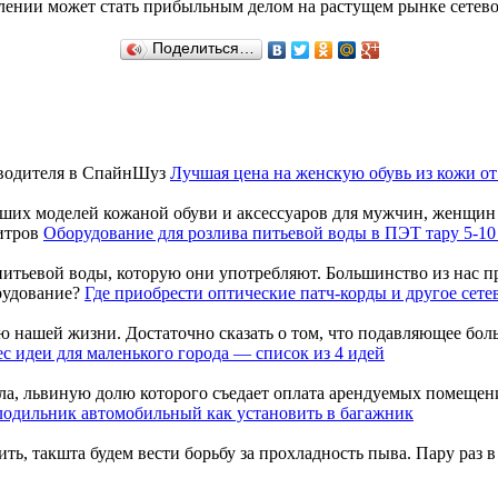
лении может стать прибыльным делом на растущем рынке сетево
Поделиться…
Лучшая цена на женскую обувь из кожи о
их моделей кожаной обуви и аксессуаров для мужчин, женщин и 
Оборудование для розлива питьевой воды в ПЭТ тару 5-10
тьевой воды, которую они употребляют. Большинство из нас пре
Где приобрести оптические патч-корды и другое сете
 нашей жизни. Достаточно сказать о том, что подавляющее боль
с идеи для маленького города — список из 4 идей
ла, львиную долю которого съедает оплата арендуемых помещени
одильник автомобильный как установить в багажник
, такшта будем вести борьбу за прохладность пыва. Пару раз в 