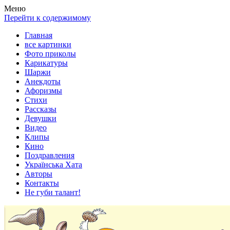
Весела хата — прикольные картинки, смешные истории, клипы
Покажем всем ваши фото приколы, карикатуры, шаржи, стихи, 
Меню
Перейти к содержимому
Главная
все картинки
Фото приколы
Карикатуры
Шаржи
Анекдоты
Афоризмы
Стихи
Рассказы
Девушки
Видео
Клипы
Кино
Поздравления
Українська Хата
Авторы
Контакты
Не губи талант!