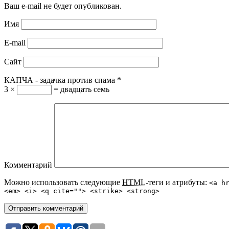
Ваш e-mail не будет опубликован.
Имя
E-mail
Сайт
КАПЧА - задачка против спама
*
3 ×
= двадцать семь
Комментарий
Можно использовать следующие
HTML
-теги и атрибуты:
<a h
<em> <i> <q cite=""> <strike> <strong>