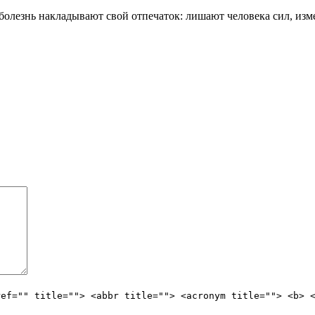
болезнь накладывают свой отпечаток: лишают человека сил, измен
ref="" title=""> <abbr title=""> <acronym title=""> <b> 