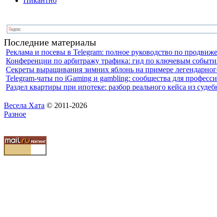
Пикантно
Последние материалы
Реклама и посевы в Telegram: полное руководство по продви
Конференции по арбитражу трафика: гид по ключевым события
Секреты выращивания зимних яблонь на примере легендарного
Telegram-чаты по iGaming и gambling: сообщества для профес
Раздел квартиры при ипотеке: разбор реального кейса из суде
Весела Хата
© 2011-2026
Разное