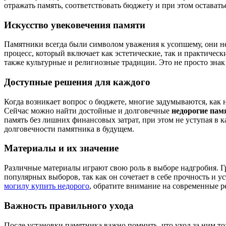
отражать память, соответствовать бюджету и при этом остават
Искусство увековечения памяти
Памятники всегда были символом уважения к усопшему, они не
процесс, который включает как эстетические, так и практичес
также культурные и религиозные традиции. Это не просто зна
Доступные решения для каждого
Когда возникает вопрос о бюджете, многие задумываются, как н
Сейчас можно найти достойные и долговечные
недорогие пам
память без лишних финансовых затрат, при этом не уступая в к
долговечности памятника в будущем.
Материалы и их значение
Различные материалы играют свою роль в выборе надгробия. Г
популярных выборов, так как он сочетает в себе прочность и 
могилу купить недорого
, обратите внимание на современные р
Важность правильного ухода
После установки памятника важно помнить, что уход за ним т