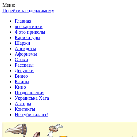
Весела хата — прикольные картинки, смешные истории, клипы
Покажем всем ваши фото приколы, карикатуры, шаржи, стихи, 
Меню
Перейти к содержимому
Главная
все картинки
Фото приколы
Карикатуры
Шаржи
Анекдоты
Афоризмы
Стихи
Рассказы
Девушки
Видео
Клипы
Кино
Поздравления
Українська Хата
Авторы
Контакты
Не губи талант!