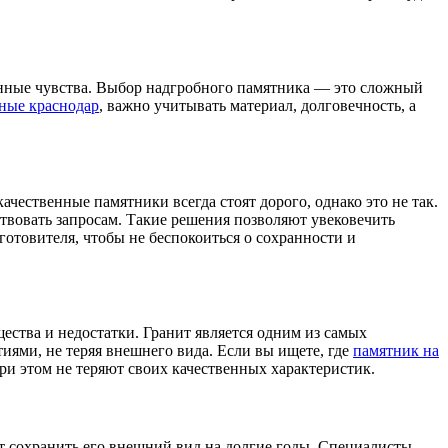
ённые чувства. Выбор надгробного памятника — это сложный
ные краснодар
, важно учитывать материал, долговечность, а
ачественные памятники всегда стоят дорого, однако это не так.
ствовать запросам. Такие решения позволяют увековечить
готовителя, чтобы не беспокоиться о сохранности и
ества и недостатки. Гранит является одним из самых
тиями, не теряя внешнего вида. Если вы ищете, где
памятник на
ри этом не теряют своих качественных характеристик.
ут сохранить его внешний вид на долгие годы. Специалисты