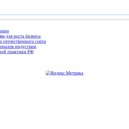
жению
м для роста бизнеса
 отечественного сорта
сионалов индустрии
бной практики РФ