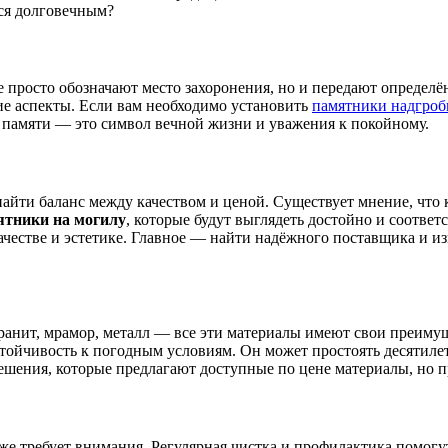
ься долговечным?
 просто обозначают место захоронения, но и передают определ
кие аспекты. Если вам необходимо установить
памятники надгроб
к памяти — это символ вечной жизни и уважения к покойному.
айти баланс между качеством и ценой. Существует мнение, что к
ятники на могилу
, которые будут выглядеть достойно и соответ
ачестве и эстетике. Главное — найти надёжного поставщика и из
ранит, мрамор, металл — все эти материалы имеют свои преимущ
устойчивость к погодным условиям. Он может простоять десятиле
ешения, которые предлагают доступные по цене материалы, но п
оже требует внимания. Регулярная чистка и профилактика помог