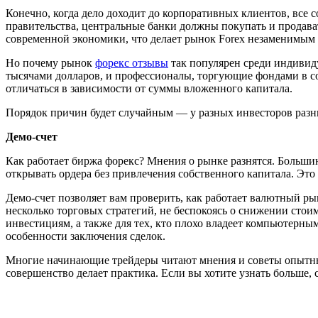
Конечно, когда дело доходит до корпоративных клиентов, все
правительства, центральные банки должны покупать и продав
современной экономики, что делает рынок Forex незаменимым
Но почему рынок
форекс отзывы
так популярен среди индивид
тысячами долларов, и профессионалы, торгующие фондами в со
отличаться в зависимости от суммы вложенного капитала.
Порядок причин будет случайным — у разных инвесторов разны
Демо-счет
Как работает биржа форекс? Мнения о рынке разнятся. Большин
открывать ордера без привлечения собственного капитала. Это
Демо-счет позволяет вам проверить, как работает валютный р
несколько торговых стратегий, не беспокоясь о снижении стои
инвестициям, а также для тех, кто плохо владеет компьютерн
особенности заключения сделок.
Многие начинающие трейдеры читают мнения и советы опытных 
совершенство делает практика. Если вы хотите узнать больше, 