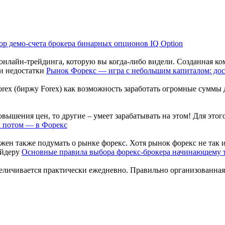
ор демо-счета брокера бинарных опционов IQ Option
онлайн-трейдинга, которую вы когда-либо видели. Созданная ком
Рынок Форекс — игра с небольшим капиталом: дос
x (биржу Forex) как возможность заработать огромные суммы де
ышения цен, то другие – умеет зарабатывать на этом! Для этого,
а потом — в Форекс
ен также подумать о рынке форекс. Хотя рынок форекс не так из
Основные правила выбора форекс-брокера начинающему 
ичивается практически ежедневно. Правильно организованная т