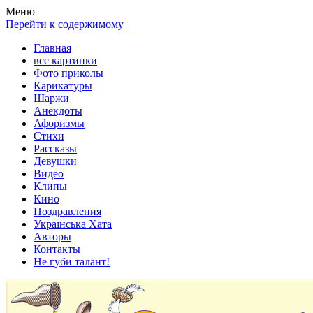
Весела хата — прикольные картинки, смешные истории, клипы
Покажем всем ваши фото приколы, карикатуры, шаржи, стихи, 
Меню
Перейти к содержимому
Главная
все картинки
Фото приколы
Карикатуры
Шаржи
Анекдоты
Афоризмы
Стихи
Рассказы
Девушки
Видео
Клипы
Кино
Поздравления
Українська Хата
Авторы
Контакты
Не губи талант!