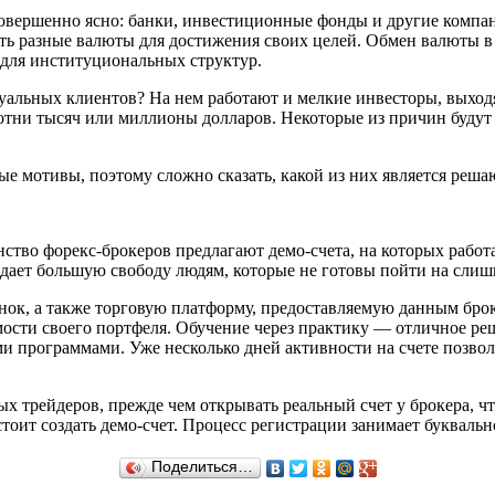
 совершенно ясно: банки, инвестиционные фонды и другие комп
ать разные валюты для достижения своих целей. Обмен валюты 
 для институциональных структур.
уальных клиентов? На нем работают и мелкие инвесторы, выход
тни тысяч или миллионы долларов. Некоторые из причин будут 
е мотивы, поэтому сложно сказать, какой из них является реш
ство форекс-брокеров предлагают демо-счета, на которых работ
 дает большую свободу людям, которые не готовы пойти на слиш
ынок, а также торговую платформу, предоставляемую данным бро
мости своего портфеля. Обучение через практику — отличное ре
ыми программами. Уже несколько дней активности на счете позв
трейдеров, прежде чем открывать реальный счет у брокера, что
стоит создать демо-счет. Процесс регистрации занимает букваль
Поделиться…