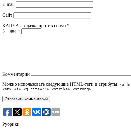
E-mail
Сайт
КАПЧА - задачка против спама
*
3 − два =
Комментарий
Можно использовать следующие
HTML
-теги и атрибуты:
<a h
<em> <i> <q cite=""> <strike> <strong>
Рубрики