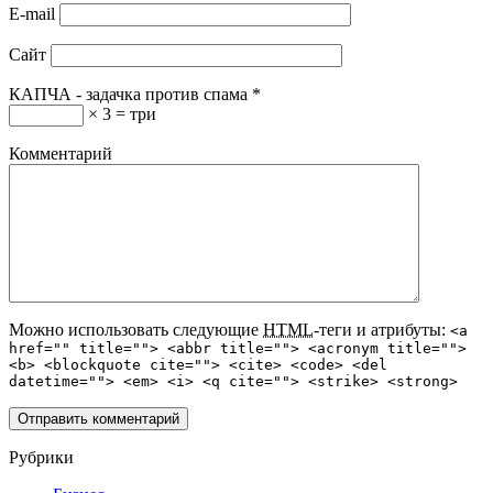
E-mail
Сайт
КАПЧА - задачка против спама
*
× 3 = три
Комментарий
Можно использовать следующие
HTML
-теги и атрибуты:
<a
href="" title=""> <abbr title=""> <acronym title="">
<b> <blockquote cite=""> <cite> <code> <del
datetime=""> <em> <i> <q cite=""> <strike> <strong>
Рубрики