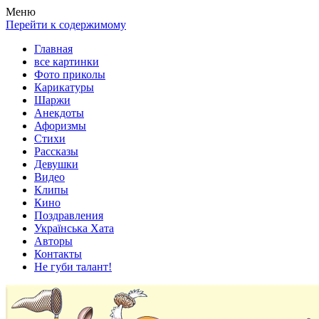
Весела хата — прикольные картинки, смешные истории,
Покажем всем ваши фото приколы, карикатуры, шаржи, стихи,
Меню
клипы!
рассказы, видео и песни!
Перейти к содержимому
Главная
все картинки
Фото приколы
Карикатуры
Шаржи
Анекдоты
Афоризмы
Стихи
Рассказы
Девушки
Видео
Клипы
Кино
Поздравления
Українська Хата
Авторы
Контакты
Не губи талант!