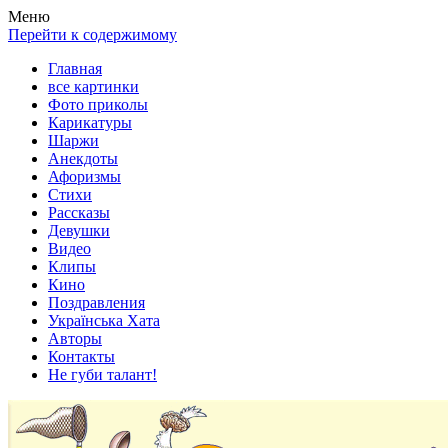
Весела хата — прикольные картинки, смешные истории,
Покажем всем ваши фото приколы, карикатуры, шаржи, стихи,
Меню
клипы!
рассказы, видео и песни!
Перейти к содержимому
Главная
все картинки
Фото приколы
Карикатуры
Шаржи
Анекдоты
Афоризмы
Стихи
Рассказы
Девушки
Видео
Клипы
Кино
Поздравления
Українська Хата
Авторы
Контакты
Не губи талант!