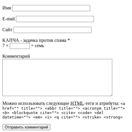
Имя
E-mail
Сайт
КАПЧА - задачка против спама
*
7 ×
= семь
Комментарий
Можно использовать следующие
HTML
-теги и атрибуты:
<a
href="" title=""> <abbr title=""> <acronym title="">
<b> <blockquote cite=""> <cite> <code> <del
datetime=""> <em> <i> <q cite=""> <strike> <strong>