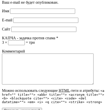
Ваш e-mail не будет опубликован.
Имя
E-mail
Сайт
КАПЧА - задачка против спама
*
3 ×
= три
Комментарий
Можно использовать следующие
HTML
-теги и атрибуты:
<a
href="" title=""> <abbr title=""> <acronym title="">
<b> <blockquote cite=""> <cite> <code> <del
datetime=""> <em> <i> <q cite=""> <strike> <strong>