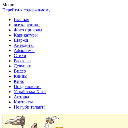
Весела хата — прикольные картинки, смешные истории,
Покажем всем ваши фото приколы, карикатуры, шаржи, стихи,
Меню
клипы!
рассказы, видео и песни!
Перейти к содержимому
Главная
все картинки
Фото приколы
Карикатуры
Шаржи
Анекдоты
Афоризмы
Стихи
Рассказы
Девушки
Видео
Клипы
Кино
Поздравления
Українська Хата
Авторы
Контакты
Не губи талант!