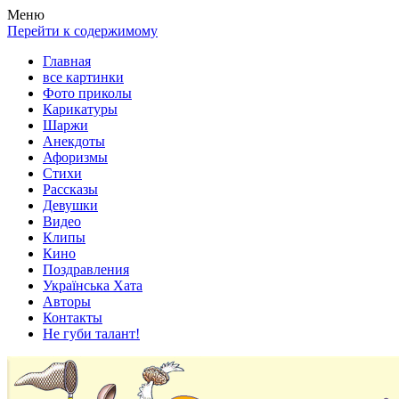
Весела хата — прикольные картинки, смешные истории,
Покажем всем ваши фото приколы, карикатуры, шаржи, стихи,
Меню
клипы!
рассказы, видео и песни!
Перейти к содержимому
Главная
все картинки
Фото приколы
Карикатуры
Шаржи
Анекдоты
Афоризмы
Стихи
Рассказы
Девушки
Видео
Клипы
Кино
Поздравления
Українська Хата
Авторы
Контакты
Не губи талант!