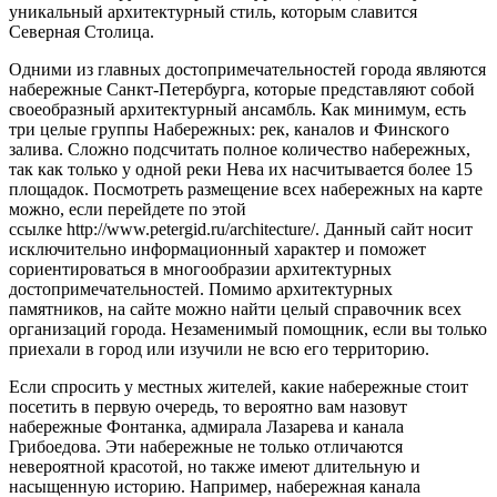
уникальный архитектурный стиль, которым славится
Северная Столица.
Одними из главных достопримечательностей города являются
набережные Санкт-Петербурга, которые представляют собой
своеобразный архитектурный ансамбль. Как минимум, есть
три целые группы Набережных: рек, каналов и Финского
залива. Сложно подсчитать полное количество набережных,
так как только у одной реки Нева их насчитывается более 15
площадок. Посмотреть размещение всех набережных на карте
можно, если перейдете по этой
ссылке http://www.petergid.ru/architecture/. Данный сайт носит
исключительно информационный характер и поможет
сориентироваться в многообразии архитектурных
достопримечательностей. Помимо архитектурных
памятников, на сайте можно найти целый справочник всех
организаций города. Незаменимый помощник, если вы только
приехали в город или изучили не всю его территорию.
Если спросить у местных жителей, какие набережные стоит
посетить в первую очередь, то вероятно вам назовут
набережные Фонтанка, адмирала Лазарева и канала
Грибоедова. Эти набережные не только отличаются
невероятной красотой, но также имеют длительную и
насыщенную историю. Например, набережная канала