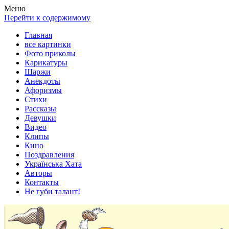
Весела хата — прикольные картинки, смешные истории,
Покажем всем ваши фото приколы, карикатуры, шаржи, стихи,
Меню
клипы!
рассказы, видео и песни!
Перейти к содержимому
Главная
все картинки
Фото приколы
Карикатуры
Шаржи
Анекдоты
Афоризмы
Стихи
Рассказы
Девушки
Видео
Клипы
Кино
Поздравления
Українська Хата
Авторы
Контакты
Не губи талант!