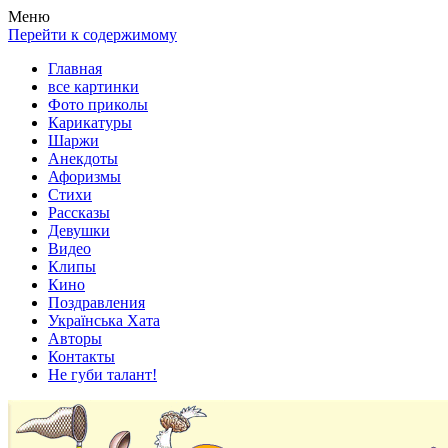
Весела хата — прикольные картинки, смешные истории, клипы
Покажем всем ваши фото приколы, карикатуры, шаржи, стихи, 
Меню
Перейти к содержимому
Главная
все картинки
Фото приколы
Карикатуры
Шаржи
Анекдоты
Афоризмы
Стихи
Рассказы
Девушки
Видео
Клипы
Кино
Поздравления
Українська Хата
Авторы
Контакты
Не губи талант!