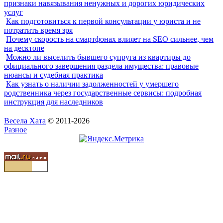
признаки навязывания ненужных и дорогих юридических
услуг
Как подготовиться к первой консультации у юриста и не
потратить время зря
Почему скорость на смартфонах влияет на SEO сильнее, чем
на десктопе
Можно ли выселить бывшего супруга из квартиры до
официального завершения раздела имущества: правовые
нюансы и судебная практика
Как узнать о наличии задолженностей у умершего
родственника через государственные сервисы: подробная
инструкция для наследников
Весела Хата
© 2011-2026
Разное