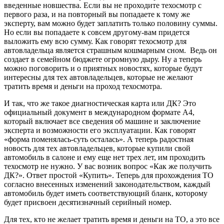
введенные новшества. Если вы не проходите техосмотр с
первого раза, и на повторный вы попадаете к тому же
эксперту, вам можно будет заплатить только половину суммы.
Но если вы попадаете к совсем другому-вам придется
выложить ему всю сумму. Как говорят техосмотр для
автовладельца является страшным кошмарным сном. Ведь он
создает в семейном бюджете огромную дыру. Ну а теперь
можно поговорить и о приятных новостях, которые будут
интересны для тех автовладельцев, которые не желают
тратить время и деньги на проход техосмотра.
И так, что же такое диагностическая карта или ДК? Это
официальный документ в международном формате А4,
который включает все сведения об машине и заключение
эксперта и возможности его эксплуатации. Как говорят
«форма поменялась-суть осталась». А теперь радостная
новость для тех автовладельцев, которые купили свой
автомобиль в салоне и ему еще нет трех лет, им проходить
техосмотр не нужно. У вас возник вопрос «Как же получить
ДК?». Ответ простой «Купить». Теперь для прохождения ТО
согласно внесенных изменений законодательством, каждый
автомобиль будет иметь соответствующий бланк, которому
будет присвоен десятизначный серийный номер.
Для тех, кто не желает тратить время и деньги на ТО, а это все