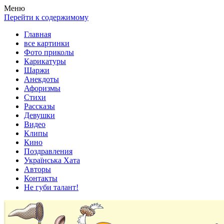
Весела хата — прикольные картинки, смешные истории,
Покажем всем ваши фото приколы, карикатуры, шаржи, стихи,
Меню
клипы!
рассказы, видео и песни!
Перейти к содержимому
Главная
все картинки
Фото приколы
Карикатуры
Шаржи
Анекдоты
Афоризмы
Стихи
Рассказы
Девушки
Видео
Клипы
Кино
Поздравления
Українська Хата
Авторы
Контакты
Не губи талант!