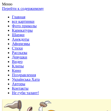
Весела хата — прикольные картинки, смешные истории,
Покажем всем ваши фото приколы, карикатуры, шаржи, стихи,
Меню
клипы!
рассказы, видео и песни!
Перейти к содержимому
Главная
все картинки
Фото приколы
Карикатуры
Шаржи
Анекдоты
Афоризмы
Стихи
Рассказы
Девушки
Видео
Клипы
Кино
Поздравления
Українська Хата
Авторы
Контакты
Не губи талант!