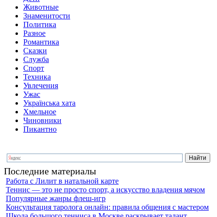
Животные
Знаменитости
Политика
Разное
Романтика
Сказки
Служба
Спорт
Техника
Увлечения
Ужас
Українська хата
Хмельное
Чиновники
Пикантно
Последние материалы
Работа с Лилит в натальной карте
Теннис — это не просто спорт, а искусство владения мячом
Популярные жанры флеш-игр
Консультация таролога онлайн: правила общения с мастером
Школа большого тенниса в Москве раскрывает талант