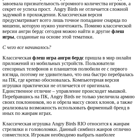
завоевала признательность огромного количества игроков, а
секрет ее успеха прост.
Angry Birds не отличается сложной
задумкой в прохождении. Классическая версия
предусматривает всего лишь точное попадание снаряда по
мишени, которую нужно уничтожить. Помимо классической
версии ангри бердс сегодня можно найти и другие
флеш
игры
, созданные на основе этой тематики.
С чего все начиналось?
Классическая
флеш игра ангри бердс
пришла в мир онлайн
приложений из мобильных устройств. Пользователи
сенсорных телефонов и планшетов полюбили ее с первого
взгляда, поэтому не удивительно, что она быстро перебралась
на ПК, где крепко обосновалась. Компьютерная версия
игрушки практически не отличается от оригинала.
Единственное отличие – управление происходит мышкой.
Перебравшись на ПК, Angry Birds не только увеличила армию
своих поклонников, но и обрела массу своих клонов, а также
реализовала возможность использовать фирменный бренд в
иных по жанрам играх.
Классическая игрушка Angry Birds RIO относится к жанрам
стрелялки и головоломки. Данный симбиоз жанров отлично
совместился. Игрокам необходимо выбрать наиболее