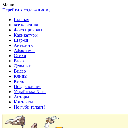
Весела хата — прикольные картинки, смешные истории,
Покажем всем ваши фото приколы, карикатуры, шаржи, стихи,
Меню
клипы!
рассказы, видео и песни!
Перейти к содержимому
Главная
все картинки
Фото приколы
Карикатуры
Шаржи
Анекдоты
Афоризмы
Стихи
Рассказы
Девушки
Видео
Клипы
Кино
Поздравления
Українська Хата
Авторы
Контакты
Не губи талант!