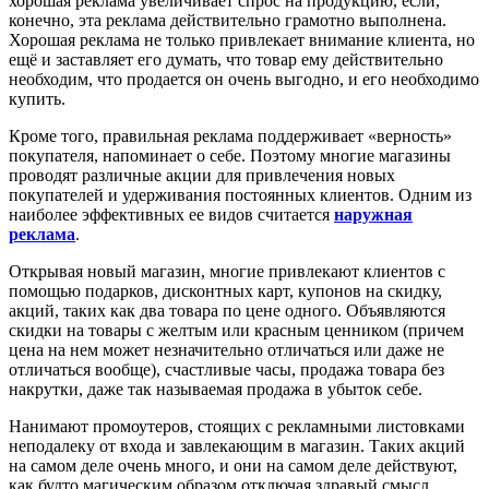
хорошая реклама увеличивает спрос на продукцию, если,
конечно, эта реклама действительно грамотно выполнена.
Хорошая реклама не только привлекает внимание клиента, но
ещё и заставляет его думать, что товар ему действительно
необходим, что продается он очень выгодно, и его необходимо
купить.
Кроме того, правильная реклама поддерживает «верность»
покупателя, напоминает о себе. Поэтому многие магазины
проводят различные акции для привлечения новых
покупателей и удерживания постоянных клиентов. Одним из
наиболее эффективных ее видов считается
наружная
реклама
.
Открывая новый магазин, многие привлекают клиентов с
помощью подарков, дисконтных карт, купонов на скидку,
акций, таких как два товара по цене одного. Объявляются
скидки на товары с желтым или красным ценником (причем
цена на нем может незначительно отличаться или даже не
отличаться вообще), счастливые часы, продажа товара без
накрутки, даже так называемая продажа в убыток себе.
Нанимают промоутеров, стоящих с рекламными листовками
неподалеку от входа и завлекающим в магазин. Таких акций
на самом деле очень много, и они на самом деле действуют,
как будто магическим образом отключая здравый смысл