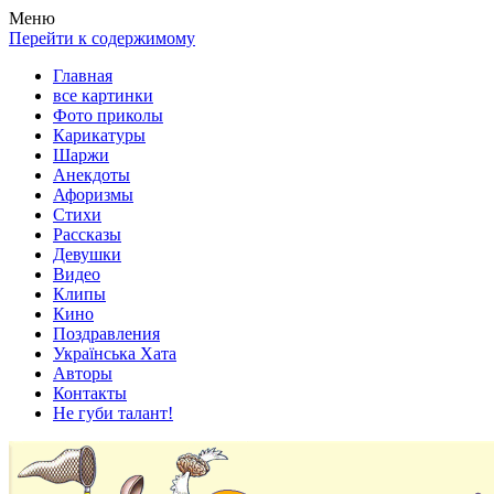
Весела хата — прикольные картинки, смешные истории,
Покажем всем ваши фото приколы, карикатуры, шаржи, стихи,
Меню
клипы!
рассказы, видео и песни!
Перейти к содержимому
Главная
все картинки
Фото приколы
Карикатуры
Шаржи
Анекдоты
Афоризмы
Стихи
Рассказы
Девушки
Видео
Клипы
Кино
Поздравления
Українська Хата
Авторы
Контакты
Не губи талант!