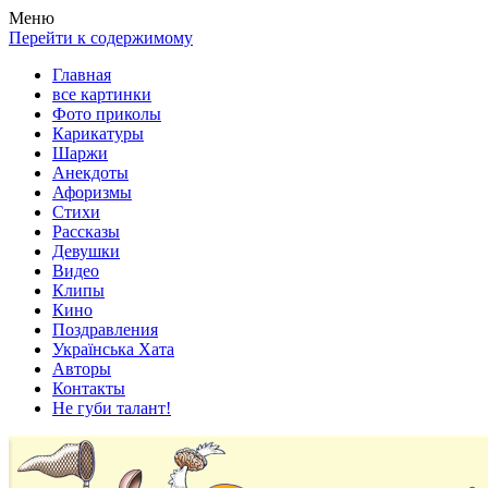
Весела хата — прикольные картинки, смешные истории,
Покажем всем ваши фото приколы, карикатуры, шаржи, стихи,
Меню
клипы!
рассказы, видео и песни!
Перейти к содержимому
Главная
все картинки
Фото приколы
Карикатуры
Шаржи
Анекдоты
Афоризмы
Стихи
Рассказы
Девушки
Видео
Клипы
Кино
Поздравления
Українська Хата
Авторы
Контакты
Не губи талант!