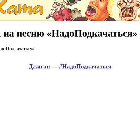
 на песню «НадоПодкачаться»
адоПодкачаться»
Джиган — #НадоПодкачаться