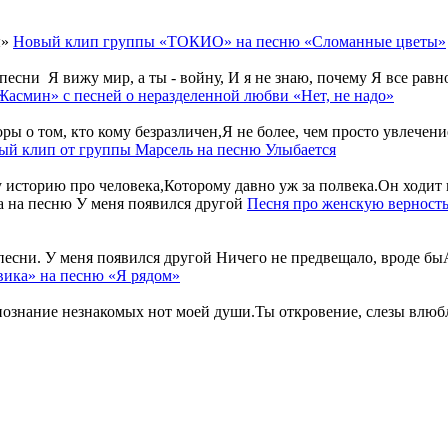
Новый клип группы «ТОКИО» на песню «Сломанные цветы»
и Я вижу мир, а ты - войну, И я не знаю, почему Я все равно 
Жасмин» с песней о неразделенной любви «Нет, не надо»
оры о том, кто кому безразличен,Я не более, чем просто увлечение
ый клип от группы Марсель на песню Улыбается
у историю про человека,Которому давно уж за полвека.Он ходит п
Песня про женскую верность
 песни. У меня появился другой Ничего не предвещало, вроде быА
ика» на песню «Я рядом»
 познание незнакомых нот моей души.Ты откровение, слезы влюбл