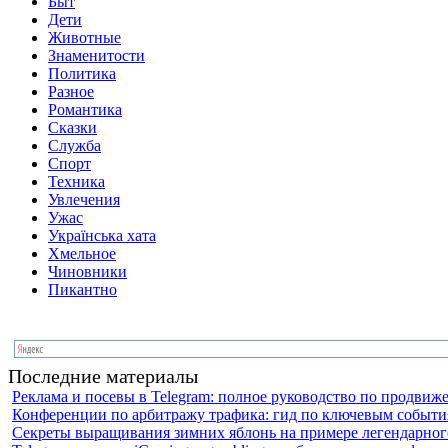
Быт
Дети
Животные
Знаменитости
Политика
Разное
Романтика
Сказки
Служба
Спорт
Техника
Увлечения
Ужас
Українська хата
Хмельное
Чиновники
Пикантно
Последние материалы
Реклама и посевы в Telegram: полное руководство по продви
Конференции по арбитражу трафика: гид по ключевым события
Секреты выращивания зимних яблонь на примере легендарного