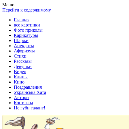
Весела хата — прикольные картинки, смешные истории, клипы
Покажем всем ваши фото приколы, карикатуры, шаржи, стихи, 
Меню
Перейти к содержимому
Главная
все картинки
Фото приколы
Карикатуры
Шаржи
Анекдоты
Афоризмы
Стихи
Рассказы
Девушки
Видео
Клипы
Кино
Поздравления
Українська Хата
Авторы
Контакты
Не губи талант!