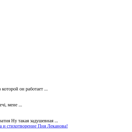
которой он работает ...
чі, мене ...
тия Ну такая задушевная ...
 и стихотворение Пня Леканова!