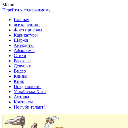
Весела хата — прикольные картинки, смешные истории, клипы
Покажем всем ваши фото приколы, карикатуры, шаржи, стихи, 
Меню
Перейти к содержимому
Главная
все картинки
Фото приколы
Карикатуры
Шаржи
Анекдоты
Афоризмы
Стихи
Рассказы
Девушки
Видео
Клипы
Кино
Поздравления
Українська Хата
Авторы
Контакты
Не губи талант!