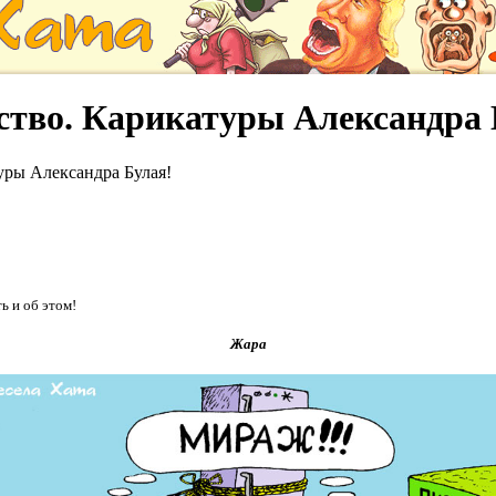
мство. Карикатуры Александра 
уры Александра Булая!
ь и об этом!
Жара