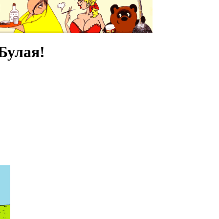
Булая!