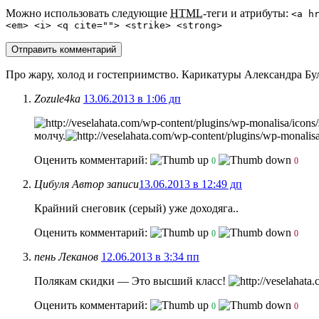
Можно использовать следующие
HTML
-теги и атрибуты:
<a h
<em> <i> <q cite=""> <strike> <strong>
Про жару, холод и гостеприимство. Карикатуры Александра Бу
Zozule4ka
13.06.2013 в 1:06 дп
молчу.
Оценить комментарий:
0
0
Цибуля
Автор записи
13.06.2013 в 12:49 дп
Крайний снеговик (серый) уже доходяга..
Оценить комментарий:
0
0
пень Леканов
12.06.2013 в 3:34 пп
Полякам скидки — Это высший класс!
Оценить комментарий:
0
0