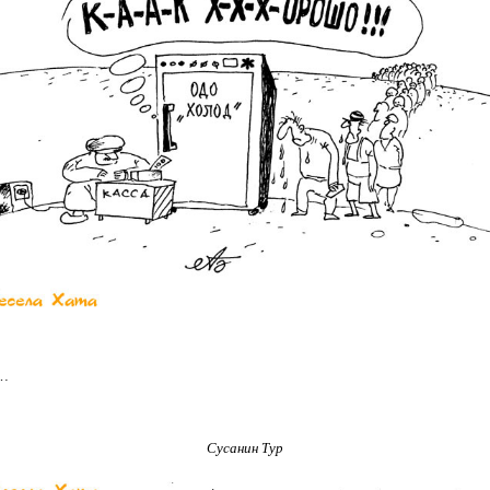
ь…
Сусанин Тур