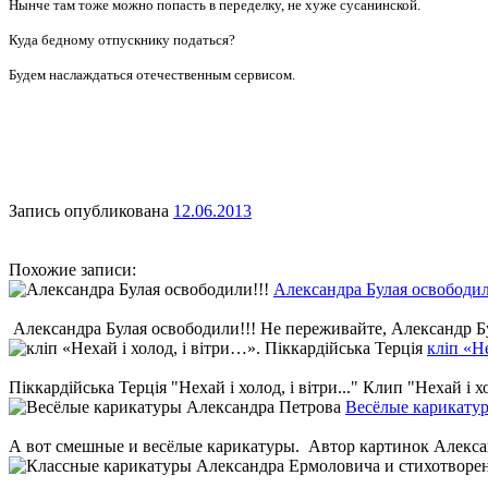
Нынче там тоже можно попасть в переделку, не хуже сусанинской.
Куда бедному отпускнику податься?
Будем наслаждаться отечественным сервисом.
Запись опубликована
12.06.2013
Похожие записи:
Александра Булая освободил
Александра Булая освободили!!! Не переживайте, Александр Бул
кліп «Не
Піккардійська Терція "Нехай і холод, і вітри..." Клип "Нехай і хол
Весёлые карикату
А вот смешные и весёлые карикатуры. Автор картинок Алексан