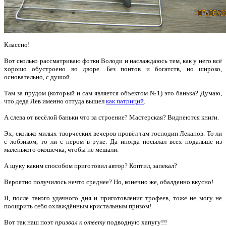
Классно!
Вот сколько рассматриваю фотки Володи и наслаждаюсь тем, как у него всё
хорошо обустроено во дворе. Без понтов и богатств, но широко,
основательно, с душой.
Там за прудом (который и сам является объектом №1) это банька? Думаю,
что деда Лев именно оттуда вышел
как патриций
.
А слева от весёлой баньки что за строение? Мастерская? Виднеются книги.
Эх, сколько милых творческих вечеров провёл там господин Леканов. То ли
с лобзиком, то ли с пером в руке. Да иногда посылал всех подальше из
маленького окошечка, чтобы не мешали.
А щуку каким способом приготовил автор? Коптил, запекал?
Вероятно получилось нечто среднее? Но, конечно же, обалденно вкусно!
Я, после такого удачного дня и приготовления трофеев, тоже не могу не
поощрить себя охлаждённым кристальным призом!
Вот так наш поэт
призвал к ответу
подводную хапугу!!!