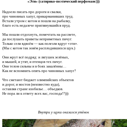
«Эти» (сатирико-поэтический перфоманс)))
Надоело писать про дороги и свалки,
про чиновных хапуг, прикарманивших труд.
Встали утром с котом и пошли на рыбалку,
благо есть недалече приглянувшийся пруд.
Мы пошли отдохнуть, помечтать на рассвете,
да послушать приветы неприметных пичуг.
Только сели вдвоём — как полезли вдруг «эти».
(Мы с котом так зовём расплодившихся щук.)
Они жрут всё подряд: и лягушек зелёных,
и мышей, и утят, и птенцов тех пичуг.
Они телом сильны и в боях закалённы…
Как не вспомнить опять про чиновных хапуг?
Что сметают бюджет олимпийских объектов
и дорог, и мостов (неизвестно куда),
оставляя стране изобилье… объедков.
Не пора ли к ответу всех вас, господа!?)))
Внутри у щуки оказался утёнок