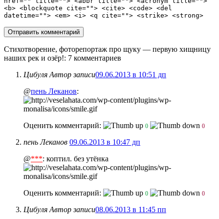
href="" title=""> <abbr title=""> <acronym title="">
<b> <blockquote cite=""> <cite> <code> <del
datetime=""> <em> <i> <q cite=""> <strike> <strong>
Стихотворение, фоторепортаж про щуку — первую хищницу
наших рек и озёр!
: 7 комментариев
Цибуля
Автор записи
09.06.2013 в 10:51 дп
@
пень Леканов
:
Оценить комментарий:
0
0
пень Леканов
09.06.2013 в 10:47 дп
@
***
: коптил. без утёнка
Оценить комментарий:
0
0
Цибуля
Автор записи
08.06.2013 в 11:45 пп