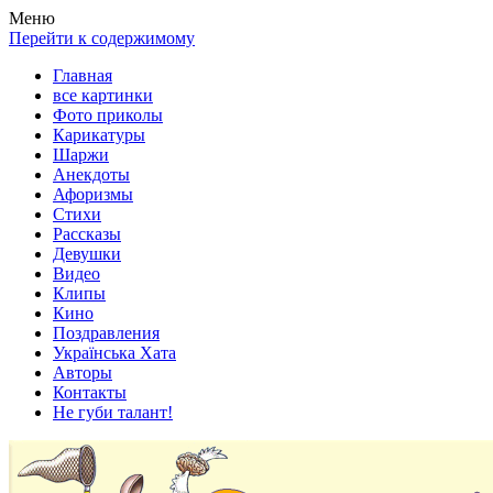
Весела хата — прикольные картинки, смешные истории,
Покажем всем ваши фото приколы, карикатуры, шаржи, стихи,
Меню
клипы!
рассказы, видео и песни!
Перейти к содержимому
Главная
все картинки
Фото приколы
Карикатуры
Шаржи
Анекдоты
Афоризмы
Стихи
Рассказы
Девушки
Видео
Клипы
Кино
Поздравления
Українська Хата
Авторы
Контакты
Не губи талант!