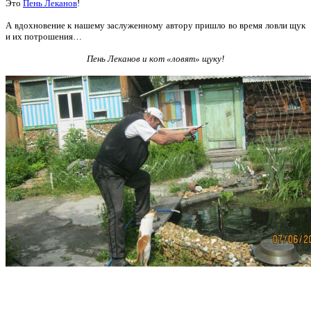
Это
Пень Леканов
!
А вдохновение к нашему заслуженному автору пришло во время ловли щук
и их потрошения…
Пень Леканов и кот «ловят» щуку!