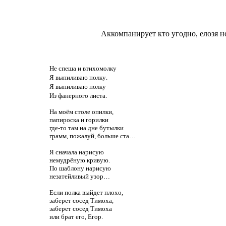
Аккомпанирует кто угодно, елозя н
Не спеша и втихомолку
Я выпиливаю полку.
Я выпиливаю полку
Из фанерного листа.
На моём столе опилки,
папироска и горилки
где-то там на дне бутылки
грамм, пожалуй, больше ста…
Я сначала нарисую
немудрёную кривую.
По шаблону нарисую
незатейливый узор…
Если полка выйдет плохо,
заберет сосед Тимоха,
заберет сосед Тимоха
или брат его, Егор.