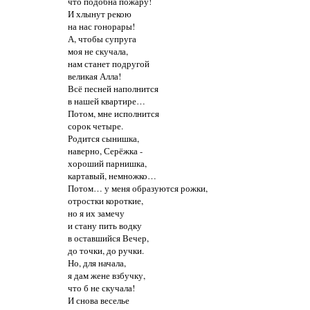
что подобна пожару!
И хлынут рекою
на нас гонорары!
А, чтобы супруга
моя не скучала,
нам станет подругой
великая Алла!
Всё песней наполнится
в нашей квартире…
Потом, мне исполнится
сорок четыре.
Родится сынишка,
наверно, Серёжка -
хороший парнишка,
картавый, немножко…
Потом… у меня образуются рожки,
отростки короткие,
но я их замечу
и стану пить водку
в оставшийся Вечер,
до точки, до ручки.
Но, для начала,
я дам жене взбучку,
что б не скучала!
И снова веселье