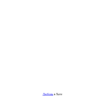
Любовь
в Хате