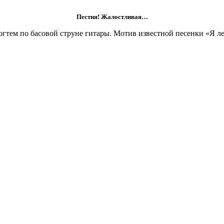
Пестня! Жалостливая…
огтем по басовой струне гитары. Мотив известной песенки «Я 