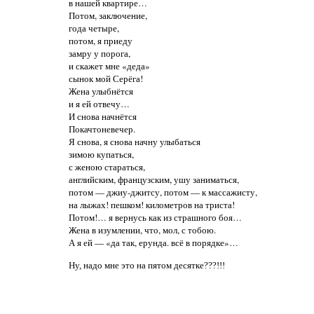
в нашей квартире…
Потом, заключение,
года четыре,
потом, я приеду
замру у порога,
и скажет мне «деда»
сынок мой Серёга!
Жена улыбнётся
и я ей отвечу…
И снова начнётся
Покачтоневечер.
Я снова, я снова начну улыбаться
зимою купаться,
с женою стараться,
английским, французским, ушу заниматься,
потом — джиу-джитсу, потом — к массажисту,
на лыжах! пешком! километров на триста!
Потом!… я вернусь как из страшного боя…
Жена в изумлении, что, мол, с тобою.
А я ей — «да так, ерунда. всё в порядке»…
Ну, надо мне это на пятом десятке???!!!