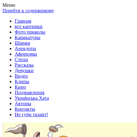
Весела хата — прикольные картинки, смешные истории, клипы
Покажем всем ваши фото приколы, карикатуры, шаржи, стихи, 
Меню
Перейти к содержимому
Главная
все картинки
Фото приколы
Карикатуры
Шаржи
Анекдоты
Афоризмы
Стихи
Рассказы
Девушки
Видео
Клипы
Кино
Поздравления
Українська Хата
Авторы
Контакты
Не губи талант!