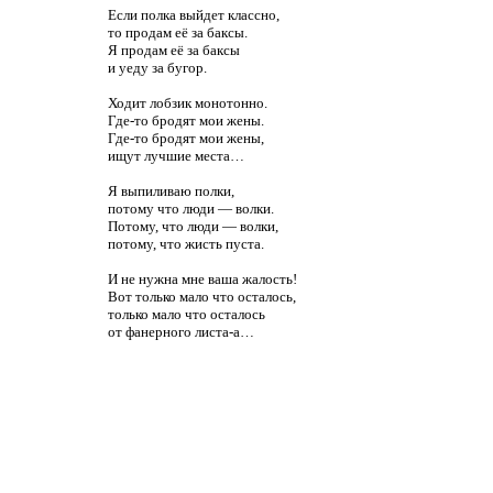
Если полка выйдет классно,
то продам её за баксы.
Я продам её за баксы
и уеду за бугор.
Ходит лобзик монотонно.
Где-то бродят мои жены.
Где-то бродят мои жены,
ищут лучшие места…
Я выпиливаю полки,
потому что люди — волки.
Потому, что люди — волки,
потому, что жисть пуста.
И не нужна мне ваша жалость!
Вот только мало что осталось,
только мало что осталось
от фанерного листа-а…