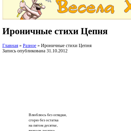
Ироничные стихи Цепня
Главная
»
Разное
»
Ироничные стихи Цепня
Запись опубликована
31.10.2012
Влюблюсь без оглядки,
сгорю без остатка
на пятом десятке,
вначале десятка…