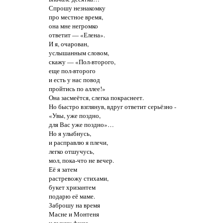
Спрошу незнакомку
про местное время,
она мне негромко
ответит — «Елена».
И я, очарован,
услышанным словом,
скажу
— «Пол-второго,
еще пол-второго
и есть у нас повод
пройтись по аллее!»
Она засмеётся, слегка покраснеет.
Но быстро взглянув, вдруг ответит серьёзно -
«Увы, уже поздно,
для Вас уже поздно»…
Но я улыбнусь,
и расправлю я плечи,
легко отшучусь,
мол, пока-что не вечер.
Её я затем
растревожу стихами,
букет хризантем
подарю её маме.
Заброшу на время
Масне и Монтеня
и выучу феню