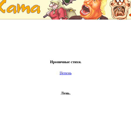
Ироничные стихи.
Цепень
Лень.