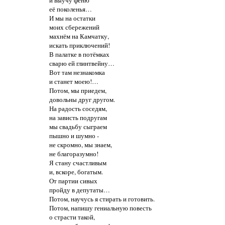
её поколенья…
И мы на остатки
моих сбережений
махнём на Камчатку,
искать приключений!
В палатке в потёмках
сварю ей глинтвейну…
Вот там незнакомка
и станет моею!…
Потом, мы приедем,
довольны друг другом.
На радость соседям,
на зависть подругам
мы свадьбу сыграем
пышно и шумно -
не скромно, мы знаем,
не благоразумно!
Я стану счастливым
и, вскоре, богатым.
От партии сивых
пройду в депутаты…
Потом, научусь я стирать и готовить.
Потом, напишу гениальную повесть
о страсти такой,