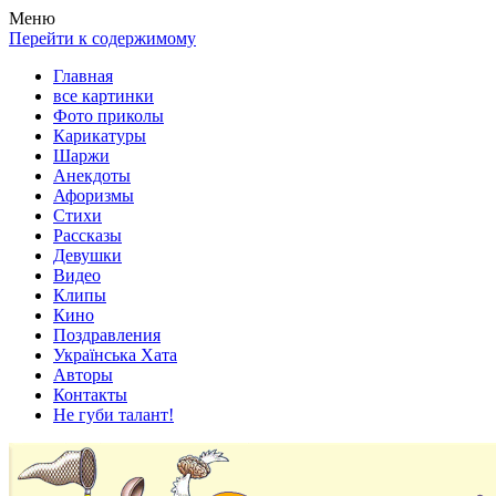
Весела хата — прикольные картинки, смешные истории,
Покажем всем ваши фото приколы, карикатуры, шаржи, стихи,
Меню
клипы!
рассказы, видео и песни!
Перейти к содержимому
Главная
все картинки
Фото приколы
Карикатуры
Шаржи
Анекдоты
Афоризмы
Стихи
Рассказы
Девушки
Видео
Клипы
Кино
Поздравления
Українська Хата
Авторы
Контакты
Не губи талант!