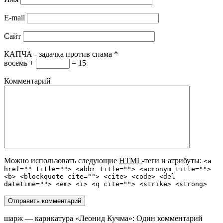
E-mail
Сайт
КАПЧА - задачка против спама
*
восемь +
= 15
Комментарий
Можно использовать следующие
HTML
-теги и атрибуты:
<a
href="" title=""> <abbr title=""> <acronym title="">
<b> <blockquote cite=""> <cite> <code> <del
datetime=""> <em> <i> <q cite=""> <strike> <strong>
шарж — карикатура «Леонид Кучма»
: Один комментарий