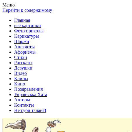
Весела хата — прикольные картинки, смешные истории,
Покажем всем ваши фото приколы, карикатуры, шаржи, стихи,
Меню
клипы!
рассказы, видео и песни!
Перейти к содержимому
Главная
все картинки
Фото приколы
Карикатуры
Шаржи
Анекдоты
Афоризмы
Стихи
Рассказы
Девушки
Видео
Клипы
Кино
Поздравления
Українська Хата
Авторы
Контакты
Не губи талант!