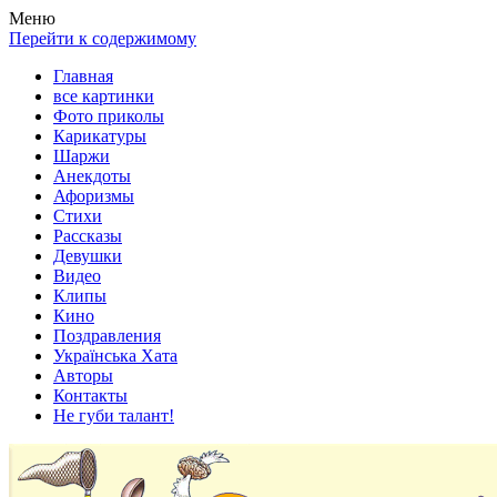
Весела хата — прикольные картинки, смешные истории,
Покажем всем ваши фото приколы, карикатуры, шаржи, стихи,
Меню
клипы!
рассказы, видео и песни!
Перейти к содержимому
Главная
все картинки
Фото приколы
Карикатуры
Шаржи
Анекдоты
Афоризмы
Стихи
Рассказы
Девушки
Видео
Клипы
Кино
Поздравления
Українська Хата
Авторы
Контакты
Не губи талант!