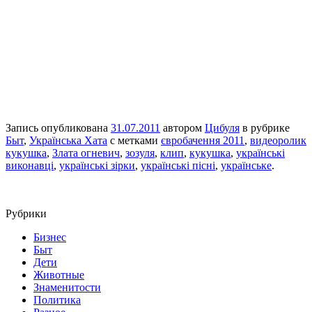
Запись опубликована
31.07.2011
автором
Цибуля
в рубрике
Быт
,
Українська Хата
с метками
євробачення 2011
,
видеоролик
кукушка
,
Злата огневич
,
зозуля
,
клип
,
кукушка
,
українські
виконавці
,
українські зірки
,
українські пісні
,
українське
.
Рубрики
Бизнес
Быт
Дети
Животные
Знаменитости
Политика