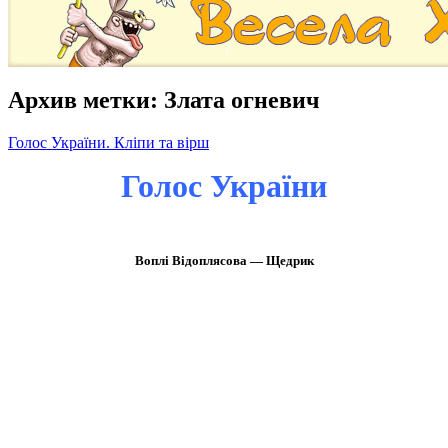
Архив метки:
Злата огневич
Голос України. Кліпи та вірш
Голос України
Воплі Відоплясова — Щедрик