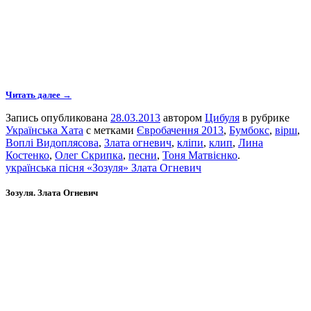
Читать далее →
Запись опубликована
28.03.2013
автором
Цибуля
в рубрике
Українська Хата
с метками
Євробачення 2013
,
Бумбокс
,
вірш
,
Воплі Видоплясова
,
Злата огневич
,
кліпи
,
клип
,
Лина
Костенко
,
Олег Скрипка
,
песни
,
Тоня Матвієнко
.
українська пісня «Зозуля» Злата Огневич
Зозуля. Злата Огневич