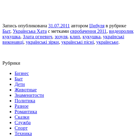
Запись опубликована
31.07.2011
автором
Цибуля
в рубрике
Быт
,
Українська Хата
с метками
євробачення 2011
,
видеоролик
кукушка
,
Злата огневич
,
зозуля
,
клип
,
кукушка
,
українські
виконавці
,
українські зірки
,
українські пісні
,
українське
.
Рубрики
Бизнес
Быт
Дети
Животные
Знаменитости
Политика
Разное
Романтика
Сказки
Служба
Спорт
Техника