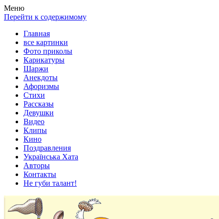
Весела хата — прикольные картинки, смешные истории,
Покажем всем ваши фото приколы, карикатуры, шаржи, стихи,
Меню
клипы!
рассказы, видео и песни!
Перейти к содержимому
Главная
все картинки
Фото приколы
Карикатуры
Шаржи
Анекдоты
Афоризмы
Стихи
Рассказы
Девушки
Видео
Клипы
Кино
Поздравления
Українська Хата
Авторы
Контакты
Не губи талант!