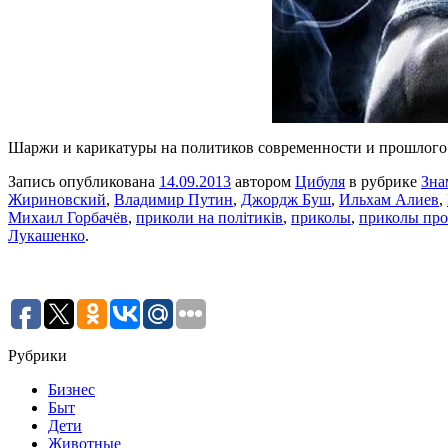
Шаржи и карикатуры на политиков современности и прошлого. 
Запись опубликована
14.09.2013
автором
Цибуля
в рубрике
Зна
Жириновский
,
Владимир Путин
,
Джордж Буш
,
Ильхам Алиев
,
Михаил Горбачёв
,
приколи на політиків
,
приколы
,
приколы про
Лукашенко
.
Рубрики
Бизнес
Быт
Дети
Животные