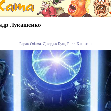
ндр Лукашенко
Барак Обама, Джордж Буш, Билл Клинтон