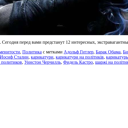
Сегодня перед вами предстанут 12 интересных, экстравагантны
менитости
,
Политика
с метками
Адольф Гитлер
,
Барак Обама
,
Би
Иосиф Сталин
,
карикатури
,
карикатури на політиків
,
карикатур
 политиков
,
Уинстон Черчилль
,
Фидель Кастро
,
шаржі на політи