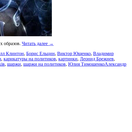
х образов.
Читать далее →
лл Клинтон
,
Борис Ельцин
,
Виктор Ющенко
,
Владимир
ы
,
карикатуры на политиков
,
картинки
,
Леонид Брежнев
,
ків
,
шаржи
,
шаржи на политиков
,
Юлия ТимошенкоАлександр