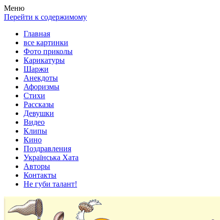
Весела хата — прикольные картинки, смешные истории, клипы
Покажем всем ваши фото приколы, карикатуры, шаржи, стихи, 
Меню
Перейти к содержимому
Главная
все картинки
Фото приколы
Карикатуры
Шаржи
Анекдоты
Афоризмы
Стихи
Рассказы
Девушки
Видео
Клипы
Кино
Поздравления
Українська Хата
Авторы
Контакты
Не губи талант!