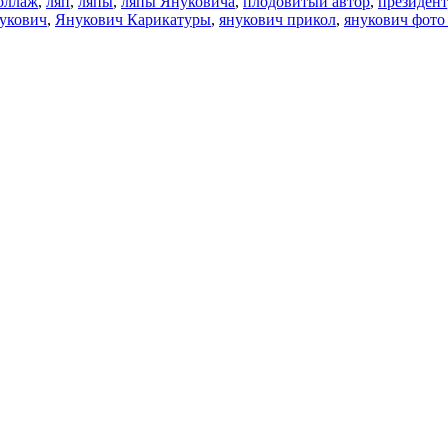
оллаж
,
ляп
,
ляпы
,
ляпы Януковича
,
плодовитый автор
,
президент
укович
,
Янукович Карикатуры
,
янукович прикол
,
янукович фото