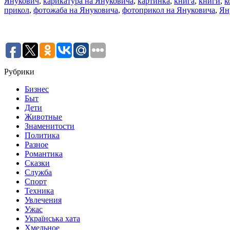
Янукович
,
карикатура на Януковича
,
картинка
,
книга
,
книги
,
к
прикол
,
фотожаба на Януковича
,
фотоприкол на Януковича
,
Ян
Рубрики
Бизнес
Быт
Дети
Животные
Знаменитости
Политика
Разное
Романтика
Сказки
Служба
Спорт
Техника
Увлечения
Ужас
Українська хата
Хмельное