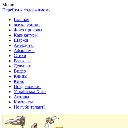
Весела хата — прикольные картинки, смешные истории, клипы
Покажем всем ваши фото приколы, карикатуры, шаржи, стихи, 
Меню
Перейти к содержимому
Главная
все картинки
Фото приколы
Карикатуры
Шаржи
Анекдоты
Афоризмы
Стихи
Рассказы
Девушки
Видео
Клипы
Кино
Поздравления
Українська Хата
Авторы
Контакты
Не губи талант!