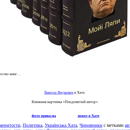
орство книг…
Виктор Янукович
в Хате.
Книжная картинка
«Плодовитый автор».
фото приколы
новое в Хате
менитости
,
Политика
,
Українська Хата
,
Чиновники
с метками
ав