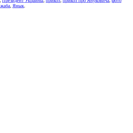
,
Президент Украины
,
прикол
,
прикол про Януковича
,
фото
 жаба
,
Янык
.