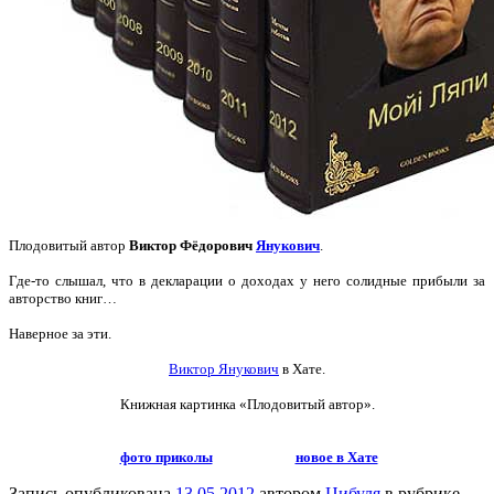
Плодовитый автор
Виктор Фёдорович
Янукович
.
Где-то слышал, что в декларации о доходах у него солидные прибыли за
авторство книг…
Наверное за эти.
Виктор Янукович
в Хате.
Книжная картинка
«Плодовитый автор».
фото приколы
новое в Хате
Запись опубликована
13.05.2012
автором
Цибуля
в рубрике