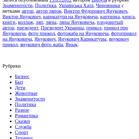
Знаменитости
,
Политика
,
Українська Хата
,
Чиновники
с
метками
автор
,
автор ляпов
,
Виктор Фёдорович Янукович
,
Виктор Янукович
,
карикатура на Януковича
,
картинка
,
книга
,
книги
,
коллаж
,
ляп
,
ляпы
,
ляпы Януковича
,
плодовитый
автор
,
президент
,
Президент Украины
,
прикол
,
прикол про
Януковича
,
фото прикол
,
фотожаба на Януковича
,
фотоприкол
на Януковича
,
Янукович
,
Янукович Карикатуры
,
янукович
прикол
,
янукович фото жаба
,
Янык
.
Рубрики
Бизнес
Быт
Дети
Животные
Знаменитости
Политика
Разное
Романтика
Сказки
Служба
Спорт
Техника