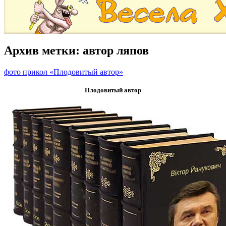
Архив метки:
автор ляпов
фото прикол «Плодовитый автор»
Плодовитый автор