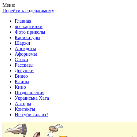
Весела хата — прикольные картинки, смешные истории,
Покажем всем ваши фото приколы, карикатуры, шаржи, стихи,
Меню
клипы!
рассказы, видео и песни!
Перейти к содержимому
Главная
все картинки
Фото приколы
Карикатуры
Шаржи
Анекдоты
Афоризмы
Стихи
Рассказы
Девушки
Видео
Клипы
Кино
Поздравления
Українська Хата
Авторы
Контакты
Не губи талант!