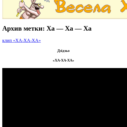
Архив метки:
Ха — Ха — Ха
клип «ХА-ХА-ХА»
Дзідзьо
«ХА-ХА-ХА»