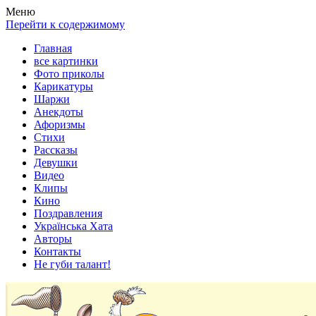
Весела хата — прикольные картинки, смешные истории,
Покажем всем ваши фото приколы, карикатуры, шаржи, стихи,
Меню
клипы!
рассказы, видео и песни!
Перейти к содержимому
Главная
все картинки
Фото приколы
Карикатуры
Шаржи
Анекдоты
Афоризмы
Стихи
Рассказы
Девушки
Видео
Клипы
Кино
Поздравления
Українська Хата
Авторы
Контакты
Не губи талант!