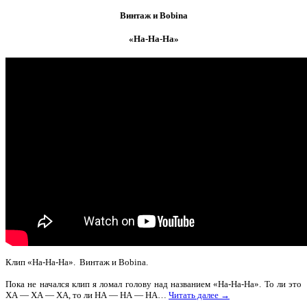
Винтаж и Bobina
«На-На-На»
Клип «На-На-На». Винтаж и Bobina.
Пока не начался клип я ломал голову над названием «На-На-На». То ли это
ХА — ХА — ХА, то ли НА — НА — НА…
Читать далее →