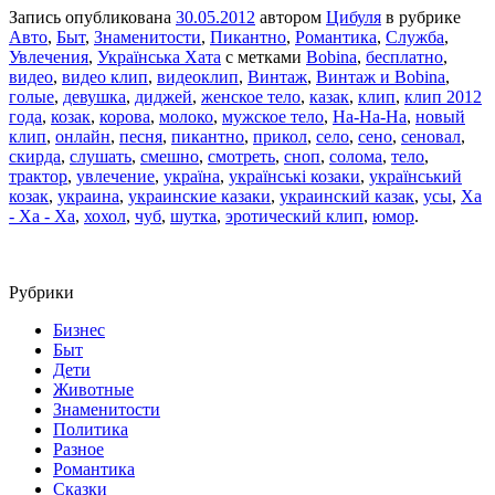
Запись опубликована
30.05.2012
автором
Цибуля
в рубрике
Авто
,
Быт
,
Знаменитости
,
Пикантно
,
Романтика
,
Служба
,
Увлечения
,
Українська Хата
с метками
Bobina
,
бесплатно
,
видео
,
видео клип
,
видеоклип
,
Винтаж
,
Винтаж и Bobina
,
голые
,
девушка
,
диджей
,
женское тело
,
казак
,
клип
,
клип 2012
года
,
козак
,
корова
,
молоко
,
мужское тело
,
На-На-На
,
новый
клип
,
онлайн
,
песня
,
пикантно
,
прикол
,
село
,
сено
,
сеновал
,
скирда
,
слушать
,
смешно
,
смотреть
,
сноп
,
солома
,
тело
,
трактор
,
увлечение
,
україна
,
українські козаки
,
український
козак
,
украина
,
украинские казаки
,
украинский казак
,
усы
,
Ха
- Ха - Ха
,
хохол
,
чуб
,
шутка
,
эротический клип
,
юмор
.
Рубрики
Бизнес
Быт
Дети
Животные
Знаменитости
Политика
Разное
Романтика
Сказки