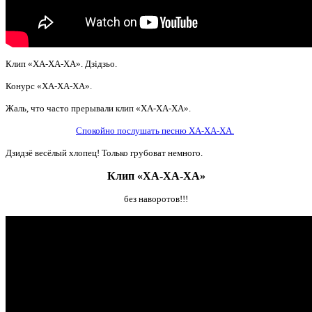
Клип «ХА-ХА-ХА». Дзідзьо.
Конурс «ХА-ХА-ХА».
Жаль, что часто прерывали клип «ХА-ХА-ХА».
Спокойно послушать песню ХА-ХА-ХА.
Дзидзё весёлый хлопец! Только грубоват немного.
Клип «ХА-ХА-ХА»
без наворотов!!!