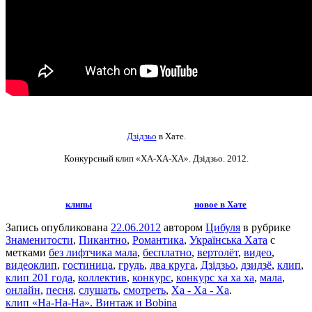
Дзідзьо
в Хате.
Конкурсный клип «ХА-ХА-ХА». Дзідзьо
. 2012.
клипы
новое в Хате
Запись опубликована
22.06.2012
автором
Цибуля
в рубрике
Знаменитости
,
Пикантно
,
Романтика
,
Українська Хата
с
метками
без лифтчика мала
,
бесплатно
,
вертолёт
,
видео
,
видеоклип
,
гостиница
,
грудь
,
два круга
,
Дзідзьо
,
дзидзё
,
клип
,
клип 201 года
,
коллектив
,
конкурс
,
конкурс ха ха ха
,
мала
,
онлайн
,
песня
,
слушать
,
смотреть
,
Ха - Ха - Ха
.
клип «На-На-На». Винтаж и Bobina