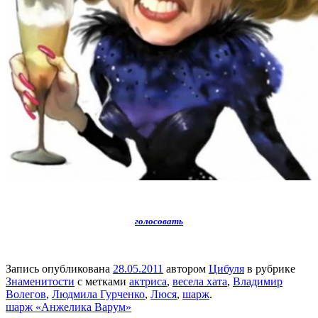
голосовать
Запись опубликована
28.05.2011
автором
Цибуля
в рубрике
Знаменитости
с метками
актриса
,
весела хата
,
Владимир
Волегов
,
Людмила Гурченко
,
Люся
,
шарж
.
шарж «Анжелика Варум»