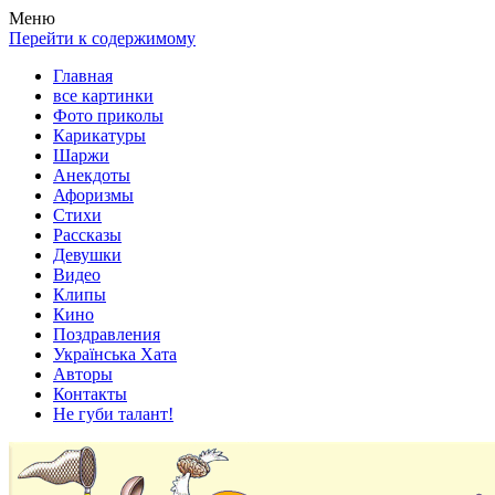
Весела хата — прикольные картинки, смешные истории,
Покажем всем ваши фото приколы, карикатуры, шаржи, стихи,
Меню
клипы!
рассказы, видео и песни!
Перейти к содержимому
Главная
все картинки
Фото приколы
Карикатуры
Шаржи
Анекдоты
Афоризмы
Стихи
Рассказы
Девушки
Видео
Клипы
Кино
Поздравления
Українська Хата
Авторы
Контакты
Не губи талант!