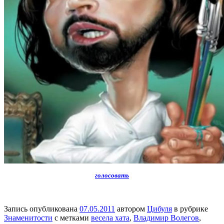
голосовать
Запись опубликована
07.05.2011
автором
Цибуля
в рубрике
Знаменитости
с метками
весела хата
,
Владимир Волегов
,