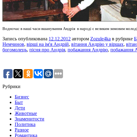
Водночас в наші часи вшанування Андрія в народі є великим зимовим молоді
Запись опубликована
12.12.2012
автором
Zozule4ka
в рубрике
Б
Немчинов
,
вірші на ім'я Андрій
,
вітання Андрію у віршах
,
вітан
богомолець
,
пісня про Андрія
,
побажання Андрію
,
побажання А
Рубрики
Бизнес
Быт
Дети
Животные
Знаменитости
Политика
Разное
Романтика