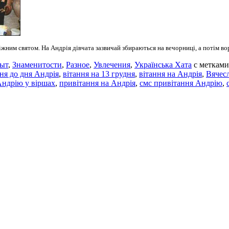
жним святом. На Андрія дівчата зазвичай збираються на вечорниці, а потім в
ыт
,
Знаменитости
,
Разное
,
Увлечения
,
Українська Хата
с меткам
ня до дня Андрія
,
вітання на 13 грудня
,
вітання на Андрія
,
Вячес
ндрію у віршах
,
привітання на Андрія
,
смс привітання Андрію
,