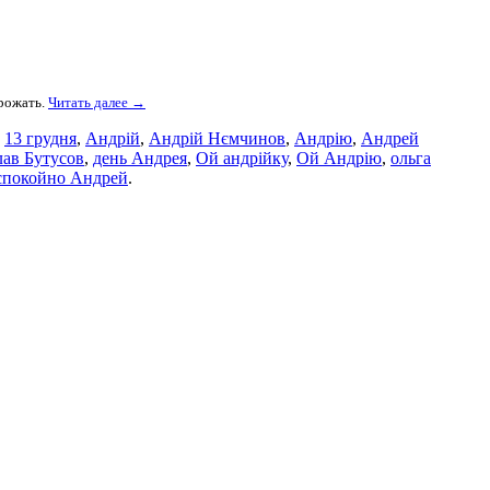
орожать.
Читать далее →
и
13 грудня
,
Андрій
,
Андрій Нємчинов
,
Андрію
,
Андрей
лав Бутусов
,
день Андрея
,
Ой андрійку
,
Ой Андрію
,
ольга
спокойно Андрей
.