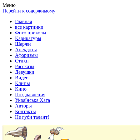
Весела хата — прикольные картинки, смешные истории, клипы
Покажем всем ваши фото приколы, карикатуры, шаржи, стихи, 
Меню
Перейти к содержимому
Главная
все картинки
Фото приколы
Карикатуры
Шаржи
Анекдоты
Афоризмы
Стихи
Рассказы
Девушки
Видео
Клипы
Кино
Поздравления
Українська Хата
Авторы
Контакты
Не губи талант!