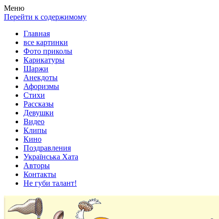
Весела хата — прикольные картинки, смешные истории,
Покажем всем ваши фото приколы, карикатуры, шаржи, стихи,
Меню
клипы!
рассказы, видео и песни!
Перейти к содержимому
Главная
все картинки
Фото приколы
Карикатуры
Шаржи
Анекдоты
Афоризмы
Стихи
Рассказы
Девушки
Видео
Клипы
Кино
Поздравления
Українська Хата
Авторы
Контакты
Не губи талант!