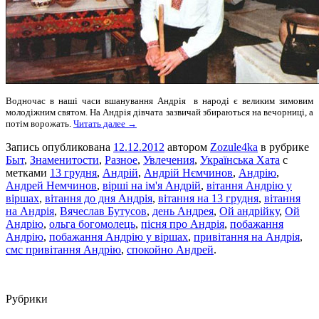
Водночас в наші часи вшанування Андрія в народі є великим зимовим
молодіжним святом. На Андрія дівчата зазвичай збираються на вечорниці, а
потім ворожать.
Читать далее →
Запись опубликована
12.12.2012
автором
Zozule4ka
в рубрике
Быт
,
Знаменитости
,
Разное
,
Увлечения
,
Українська Хата
с
метками
13 грудня
,
Андрій
,
Андрій Нємчинов
,
Андрію
,
Андрей Немчинов
,
вірші на ім'я Андрій
,
вітання Андрію у
віршах
,
вітання до дня Андрія
,
вітання на 13 грудня
,
вітання
на Андрія
,
Вячеслав Бутусов
,
день Андрея
,
Ой андрійку
,
Ой
Андрію
,
ольга богомолець
,
пісня про Андрія
,
побажання
Андрію
,
побажання Андрію у віршах
,
привітання на Андрія
,
смс привітання Андрію
,
спокойно Андрей
.
Рубрики